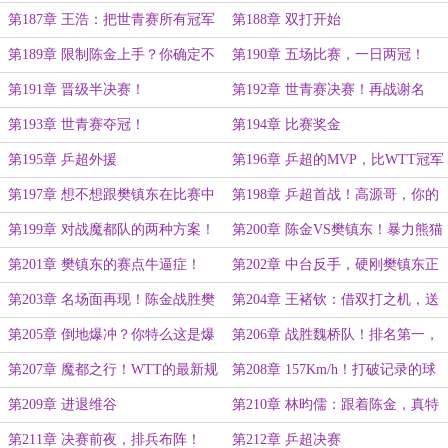
名额
节奏？
第187章 王浩：把世青赛所有冠军
第188章 双打开始
全都给我拿回来！
第189章 限制陈金上手？你确定不
第190章 五场比赛，一日两冠！
是在逗我吗？
第191章 晋级半决赛！
第192章 世青赛决赛！再战谢名
扬！
第193章 世青赛夺冠！
第194章 比赛奖金
第195章 乒超外援
第196章 乒超的MVP，比WTT冠军
的难度大多了！
第197章 想不想跟樊镇东在比赛中
第198章 乒超首战！高源哥，你的
碰一下？
将军拔剑真好用！
第199章 对战魔都队的两种方案！
第200章 陈金VS樊镇东！暴力熊猫
的反手爆撕！
第201章 樊镇东的赛点牛逼症！
第202章 中台反手，硬刚樊镇东正
手爆冲！
第203章 名场面再现！陈金战胜樊
第204章 王褚钦：借双打之机，送
镇东！
陈金一场首败！
第205章 倒地爆冲？你特么这是爆
第206章 战胜魏桥队！排名第一，
冲地板！
晋级乒超总决赛！
第207章 魔都之行！WTT的最新规
第208章 157Km/h！打破记录的球
则！
速！
第209章 进退维谷
第210章 林昀儒：跟着陈金，真特
么能练技术啊！
第211章 决赛前夜，排兵布阵！
第212章 乒超决赛