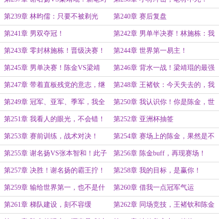
决！
第239章 林昀儒：只要不被剃光
第240章 赛后复盘
头，就算成功！
第241章 男双夺冠！
第242章 男单半决赛！林施栋：我
怀疑我被做局了？
第243章 零封林施栋！晋级决赛！
第244章 世界第一易主！
第245章 男单决赛！陈金VS梁靖
第246章 背水一战！梁靖琨的最强
琨！
一击！
第247章 带着直板残党的意志，继
第248章 王褚钦：今天失去的，我
续冲吧！
一定会亲手夺回来
第249章 冠军、亚军、季军，我全
第250章 我认识你！你是陈金，世
都要，一个都不能少！
界第一！
第251章 我看人的眼光，不会错！
第252章 亚洲杯抽签
第253章 赛前训练，战术对决！
第254章 赛场上的陈金，果然是不
可战胜的！
第255章 谢名扬VS张本智和！此子
第256章 陈金buff，再现赛场！
绝不简单...
第257章 决胜！谢名扬的霸王拧！
第258章 我的目标，是赢你！
第259章 输给世界第一，也不是什
第260章 借我一点冠军气运
么丢脸的事情
第261章 梯队建设，刻不容缓
第262章 同场竞技，王褚钦和陈金