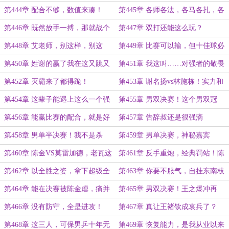
丝！
一击？
第444章 配合不够，数值来凑！
第445章 各师各法，各马各扎，各
庙各菩萨！
第446章 既然放手一搏，那就战个
第447章 双打还能这么玩？
痛快！
第448章 艾老师，别这样，别这
第449章 比赛可以输，但十佳球必
样……
须包圆
第450章 姓谢的赢了我在这又跳又
第451章 我这叫……对强者的敬畏
唱个什么劲儿？
和尊重！
第452章 灭霸来了都得跪！
第453章 谢名扬vs林施栋！实力和
体力的争锋！
第454章 这辈子能遇上这么一个强
第455章 男双决赛！这个男双冠
大的对手，何其幸事！
军，我势在必得！
第456章 能赢比赛的配合，就是好
第457章 告辞叔还是很强滴
配合！
第458章 男单半决赛！我不是杀
第459章 男单决赛，神秘嘉宾
手，不负责替人报仇！
第460章 陈金VS莫雷加德，老瓦这
第461章 反手重炮，经典罚站！陈
是来给莫雷加德叠buff的？
金再夺大满贯赛冠军！
第462章 以全胜之姿，拿下超级全
第463章 你要不服气，自挂东南枝
满贯？
第464章 能在决赛被陈金虐，痛并
第465章 男双决赛！王之爆冲再
快乐着！
现！
第466章 没有防守，全是进攻！
第467章 真让王褚钦成哀兵了？
第468章 这三人，可保男乒十年无
第469章 恢复能力，是我从业以来