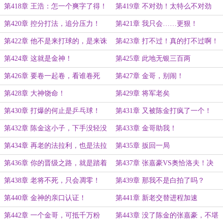
吧？
第418章 王浩：怎一个爽字了得！
第419章 不对劲！太特么不对劲
了！
第420章 控分打法，追分压力！
第421章 我只会……更狠！
第422章 他不是来打球的，是来诛
第423章 打不过！真的打不过啊！
心的！
第424章 这就是金神！
第425章 此地无银三百两
第426章 要卷一起卷，看谁卷死
第427章 金哥，别闹！
谁！
第428章 大神饶命！
第429章 将军老矣
第430章 打爆的何止是乒乓球！
第431章 又被陈金打疯了一个！
第432章 陈金这小子，下手没轻没
第433章 金哥助我！
重
第434章 再老的法拉利，也是法拉
第435章 扳回一局
利
第436章 你的晋级之路，就是踏着
第437章 张嘉豪VS奥恰洛夫！决
别人的尸骨！
胜！让二追三！
第438章 老将不死，只会凋零！
第439章 那我不是白拍了吗？
第440章 金神的亲口认证！
第441章 新老交替进程加速
第442章 一个金哥，可抵千万粉
第443章 没了陈金的张嘉豪，不堪