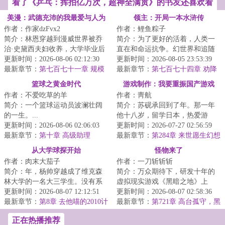
看了《乒乓：挥拍亿万次，超神全满贯》的书友还喜欢看
美漫：武德充沛的我最爱与人为
领主：开局一本水浒传
作者：作家dzFvx2
作者：鲤鱼粽子
善
简介：林恩穿越到漫威世界被乔
简介：为了更好的活着，人类一
治·史黛西夫妇收养，大学毕业后
直在和命运抗争。幻世界和追随
成为纽约FBI一员，还以为自己这
更新时间：2026-08-06 02:12:30
者的出现，人类进入了领主时
更新时间：2026-08-05 23:53:39
辈子没有金...
最新章节：
第七百七十一章 规模
代。领主也就是职...
最新章节：
第七百七十四章 劝降
最大的安保挑战！
篮球之黄金时代
游戏制作：我要重振国产游戏
作者：不爱吃草的羊
作者：靑航
简介：一个篮球运动员波澜壮阔
简介：苏砚承回到了年。那一年
的一生。...
他十八岁，留学日本，热爱游
更新时间：2026-08-06 02:06:03
戏，怒怼科乐美。那一年，他开
更新时间：2026-07-27 02:56:59
最新章节：
第十章 高级助理
始对未来有好多奢...
最新章节：
第284章 来世愿生幻想
乡（4K）
从大学球探开始
怪物来了
作者：肉末大茄子
作者：一刀斩斩斩
简介：年，杨帅穿越成了维克森
简介：万众期待下，研发十年的
林大学的一名大三学生。没有系
虚拟现实游戏《黑暗之地》上
统，没有天赋，他唯一比其他人
更新时间：2026-08-07 12:12:51
线，但高昂的售价让无数等待已
更新时间：2026-08-07 02:58:36
多知道的，是未...
最新章节：
第8章 去他喵的2010计
经的玩家心生退却...
最新章节：
第721章 高台孤守，黑
划！（加更求月票！）
潮裂穹
正在热播推荐