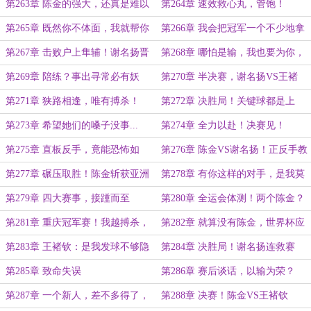
的无形竞赛！
第263章 陈金的强大，还真是难以
第264章 速效救心丸，管饱！
想象啊……
第265章 既然你不体面，我就帮你
第266章 我会把冠军一个不少地拿
体面！
回来！
第267章 击败户上隼辅！谢名扬晋
第268章 哪怕是输，我也要为你，
级四强！
逼出王褚钦的技战术！
第269章 陪练？事出寻常必有妖
第270章 半决赛，谢名扬VS王褚
钦！
第271章 狭路相逢，唯有搏杀！
第272章 决胜局！关键球都是上
旋？
第273章 希望她们的嗓子没事...
第274章 全力以赴！决赛见！
第275章 直板反手，竟能恐怖如
第276章 陈金VS谢名扬！正反手教
斯？！
育！
第277章 碾压取胜！陈金斩获亚洲
第278章 有你这样的对手，是我莫
杯男单金牌！
大的荣幸
第279章 四大赛事，接踵而至
第280章 全运会体测！两个陈金？
第281章 重庆冠军赛！我越搏杀，
第282章 就算没有陈金，世界杯应
他越兴奋...
该也能夺冠……吧？
第283章 王褚钦：是我发球不够隐
第284章 决胜局！谢名扬连救赛
蔽吗？
点！
第285章 致命失误
第286章 赛后谈话，以输为荣？
第287章 一个新人，差不多得了，
第288章 决赛！陈金VS王褚钦