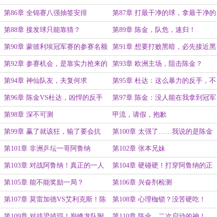
面，分外眼红！
第86章 全锦赛八强抽签安排
第87章 打最干净的球，拿最干净的
冠军！
第88章 接发球只能靠猜？
第89章 陈金，队危，速归！
第90章 蒙彼利埃冠军赛的参赛名额
第91章 想要打败黑暗，必先接近黑
暗！
第92章 参赛机会，是靠实力抢来的
第93章 欧洲主场，阻击陈金？
第94章 神仙队友，夫复何求
第95章 杜达：这么暴力的反手，不
知道我能不能顶得住？
第96章 陈金VS杜达，凶悍的反手
第97章 陈金：没人能在我拿到冠军
抽直线！
之前击败我！
第98章 深不可测
甲流，请假，抱歉
第99章 赢了就该狂，输了要会抗
第100章 太强了……我说的是陈金
第101章 非洲乒坛一哥阿鲁纳
第102章 张本兄妹
第103章 对战阿鲁纳！真正的一人
第104章 硬碰硬！打穿阿鲁纳的正
成军！
手！
第105章 能不能奖励一局？
第106章 兴奋剂检测
第107章 莫雷加德VS艾利克斯！陈
第108章 心理枷锁？没苦硬吃！
金的精准预测！
第109章 对战梁靖琨！巅峰龙队附
第110章 陈金，二次启动的神！