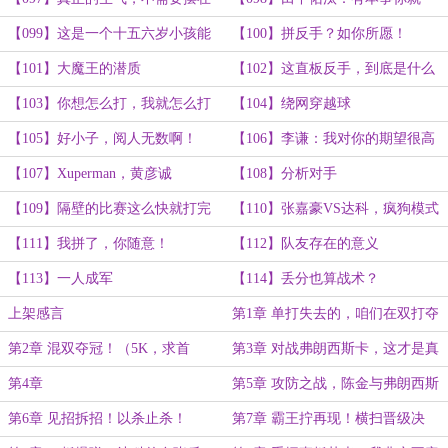
脸上
板冲死我！
【099】这是一个十五六岁小孩能
【100】拼反手？如你所愿！
有的力量？！
【101】大魔王的潜质
【102】这直板反手，到底是什么
怪物？
【103】你想怎么打，我就怎么打
【104】绕网穿越球
【105】好小子，阅人无数啊！
【106】李谦：我对你的期望很高
【107】Xuperman，黄彦诚
【108】分析对手
【109】隔壁的比赛这么快就打完
【110】张嘉豪VS达科，疯狗模式
了？
开启！
【111】我拼了，你随意！
【112】队友存在的意义
【113】一人成军
【114】丢分也算战术？
上架感言
第1章 单打失去的，咱们在双打夺
回来！（6K,求首订！）
第2章 混双夺冠！（5K，求首
第3章 对战弗朗西斯卡，这才是真
订！）
正的高手！
第4章
第5章 攻防之战，陈金与弗朗西斯
卡的极限对轰！（5K）
第6章 见招拆招！以杀止杀！
第7章 霸王拧再现！横扫晋级决