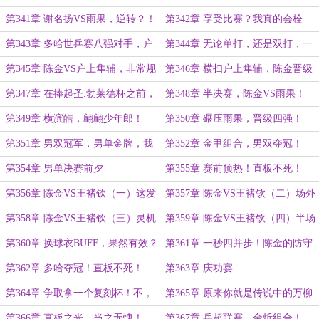
第341章 谢名扬VS雨果，逆转？！
第342章 享受比赛？我真的会栓
Q！
第343章 多哈世乒赛八强对手，户
第344章 无论单打，还是双打，一
上有黑马之姿？
视同仁！
第345章 陈金VS户上隼辅，非常规
第346章 横扫户上隼辅，陈金晋级
的暂停！
男单四强！
第347章 在捧起圣.勃莱德杯之前，
第348章 半决赛，陈金VS雨果！
没人能赢我！
第349章 横滨皓，翩翩少年郎！
第350章 碾压雨果，晋级四强！
第351章 男双冠军，男单金牌，我
第352章 金甲组合，男双夺冠！
全都要！
第354章 男单决赛前夕
第355章 赛前预热！直板不死！
第356章 陈金VS王褚钦（一）这发
第357章 陈金VS王褚钦（二）场外
球……隐蔽性真高！
干扰！
第358章 陈金VS王褚钦（三）灵机
第359章 陈金VS王褚钦（四）半场
一动的吸短！
换球衣的buff！
第360章 换球衣BUFF，果然有效？
第361章 一秒四并步！陈金的防守
反击！
第362章 多哈夺冠！直板不死！
第363章 庆功宴
第364章 争取拿一个复刻杯！不，
第365章 原来你就是传说中的万柳
两个！
少爷？
第366章 直板之光，当之无愧！
第367章 乒超联赛，金炘组合！