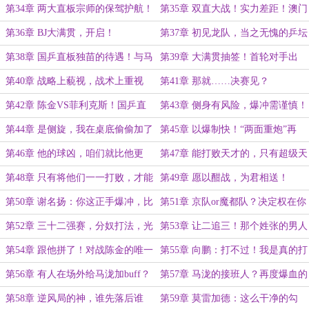
练？
决赛！（6K）
第34章 两大直板宗师的保驾护航！
第35章 双直大战！实力差距！澳门
（6K）
冠军赛，夺冠！
第36章 BJ大满贯，开启！
第37章 初见龙队，当之无愧的乒坛
GOAT！
第38章 国乒直板独苗的待遇！与马
第39章 大满贯抽签！首轮对手出
泷的夜半加练！
炉！
第40章 战略上藐视，战术上重视
第41章 那就……决赛见？
第42章 陈金VS菲利克斯！国乒直
第43章 侧身有风险，爆冲需谨慎！
板的正名之战！
第44章 是侧旋，我在桌底偷偷加了
第45章 以爆制快！“两面重炮”再
侧旋！
现！
第46章 他的球凶，咱们就比他更
第47章 能打败天才的，只有超级天
凶！
才！（5K）
第48章 只有将他们一一打败，才能
第49章 愿以酣战，为君相送！
成为真正的乒坛新皇！
（5K）
第50章 谢名扬：你这正手爆冲，比
第51章 京队or魔都队？决定权在你
陈金可弱多了！
手上！
第52章 三十二强赛，分奴打法，光
第53章 让二追三！那个姓张的男人
速下班！
回来了？（5K）
第54章 跟他拼了！对战陈金的唯一
第55章 向鹏：打不过！我是真的打
战术思路！
不过啊啊啊！
第56章 有人在场外给马泷加buff？
第57章 马泷的接班人？再度爆血的
谢名扬！
第58章 逆风局的神，谁先落后谁
第59章 莫雷加德：这么干净的勾