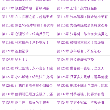
体般的扑正手！
第111章 战胜梁靖琨，晋级四强！
第112章 王浩：想念陈金的一
天……
第113章 在世乒赛之前，超越王褚
第114章 张本智和：陈金这小子有
钦，拿下世界第一！
双生武魂？！
第115章 陈金VS张本智和！开局即
第116章 志强教练居然笑得这么开
搏杀！
心？梁靖琨：我酸了！
第117章 心理战术？经典反手罚
第118章 张霁科：陈金有大满贯之
站！
姿！
第119章 张本搏杀！意外突发！
第120章 横扫张本智和！晋级决
赛！
第121章 连胜记录
第122章 少年成名，不忘初心
第123章 绝对主力
第124章 拧拉也能出下旋
第125章 球没落地，永不言弃！陈
第126章 世界第一直板，当之无
金的极限救球！
愧！
第127章 小小球迷！转战法兰克福
第128章 只要实力足够，迟早都能
冠军赛！
登顶！
第129章 让我们看看是哪个倒霉蛋
第130章 削球手陈金？或许，这就
第一轮就抽中了陈金！
是天赋吧！
第131章 他明明已经这么强了，还
第132章 对手越强，比赛才有意
这么努力
思！
第133章 正手拧！恐怖的手腕天
第134章 第五个冠军！不败金身！