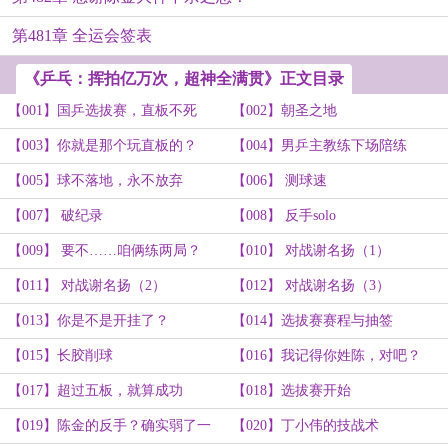
第481章 全运会签表
《乒乓：挥拍亿万次，超神全满贯》正文目录
【001】国乒选拔赛，直板不死
【002】朝圣之地
【003】你就是那个玩直板的？
【004】男乒主教练下场陪练
【005】球不落地，永不放弃
【006】 测球速
【007】 破纪录
【008】 反手solo
【009】 要不……咱俩练两局？
【010】 对战谢名扬（1）
【011】 对战谢名扬（2）
【012】 对战谢名扬（3）
【013】你是不是开挂了？
【014】选拔赛赛程与抽签
【015】长胶削球
【016】我记得你姓陈，对吧？
【017】超过五板，就算成功
【018】选拔赛开始
【019】陈金的反手？确实弱了一
【020】丁小伟的技战术