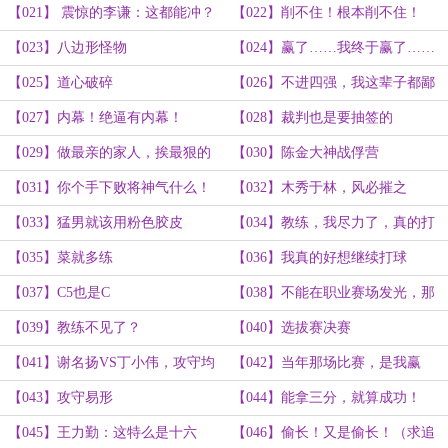
点
【021】 震惊的李谦：这都能冲？
【022】削不住！根本削不住！
【023】八边形怪物
【024】赢了……我终于赢了……
【025】道心破碎
【026】不进四强，我这辈子都鄙
视你
【027】内幕！绝逼有内幕！
【028】裁判也是要抽签的
【029】做最亲的家人，挨最狠的
【030】陈金大神战俘营
毒打
【031】你个手下败将神气什么！
【032】木秀于林，风必摧之
【033】猛男就该用粉色胶皮
【034】教练，我尽力了，真的打
不过
【035】菜就多练
【036】我真的好想继续打球
【037】C5也是C
【038】不能在职业赛场发光，那
就在商业赛场称王
【039】教练不见了？
【040】选拔赛决赛
【041】谢名扬VS丁小伟，攻守均
【042】当年那场比赛，是我赢
势的对决！（求追读）
了！（求追读）
【043】攻守易形
【044】能拿三分，就算成功！
（求追读）
【045】王力勤：这特么是十六
【046】偷长！又是偷长！（求追