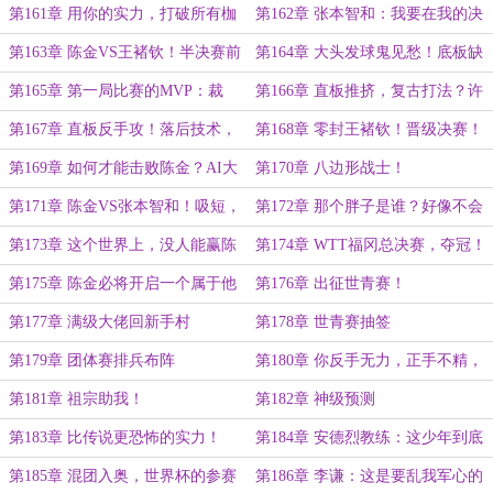
第161章 用你的实力，打破所有枷
第162章 张本智和：我要在我的决
锁！
赛主场，击败陈金这个大魔王！
第163章 陈金VS王褚钦！半决赛前
第164章 大头发球鬼见愁！底板缺
奏，试打拍风波！
陷，初见端倪！
第165章 第一局比赛的MVP：裁
第166章 直板推挤，复古打法？许
判！
炘：陈金这手感，比我还秀！
第167章 直板反手攻！落后技术，
第168章 零封王褚钦！晋级决赛！
再现赛场！
第169章 如何才能击败陈金？AI大
第170章 八边形战士！
御神：系统繁忙，请稍后再试。。。
第171章 陈金VS张本智和！吸短，
第172章 那个胖子是谁？好像不会
三跳不出台！
打球的样子！
第173章 这个世界上，没人能赢陈
第174章 WTT福冈总决赛，夺冠！
金了吗？
超级全满贯九大赛进度，+1！
第175章 陈金必将开启一个属于他
第176章 出征世青赛！
的时代！
第177章 满级大佬回新手村
第178章 世青赛抽签
第179章 团体赛排兵布阵
第180章 你反手无力，正手不精，
脚步松散，就这还想赢我？
第181章 祖宗助我！
第182章 神级预测
第183章 比传说更恐怖的实力！
第184章 安德烈教练：这少年到底
是什么怪物？
第185章 混团入奥，世界杯的参赛
第186章 李谦：这是要乱我军心的