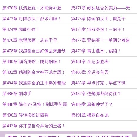
忧！
见过中最强的！
第470章 认清差距，才能弥补差
第471章 纱头组合的实力——无
距！
解？
第472章 对阵纱头！战术明牌！
第473章 陈金的反手，就是个
BUG！
第474章 我能扛住！
第475章 混双夺冠！三冠王！
第476章 老骥伏枥，志在千里
第477章 亚锦赛！一单两分难建
功？
第478章 我感觉自己好像是来渡劫
第479章 青山麓水，踢馆！
的
第480章 踢馆踢馆，踢到钢板！
第481章 全运会签表
第482章 感谢陈金大神不杀之恩！
第483章 全运会首秀
第484章 我连陈金的正手爆冲都能
第485章 早点打完，早点下班
挡得住，何况是你的！
第486章 削球手
第487章 连炮弹都削得住？
第488章 陈金VS马特！削球手的噩
第489章 真被冲烂了？
梦！
第490章 轻轻松松进四强
第491章 极意自在龙
第492章 你才是当今乒坛的王者！