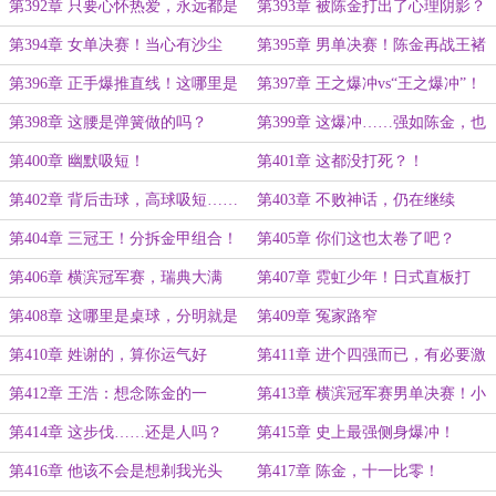
症！
男双赛场的时代！
第392章 只要心怀热爱，永远都是
第393章 被陈金打出了心理阴影？
当打之年！
第394章 女单决赛！当心有沙尘
第395章 男单决赛！陈金再战王褚
暴！
钦！
第396章 正手爆推直线！这哪里是
第397章 王之爆冲vs“王之爆冲”！
秀手感，分明是藐视！
第398章 这腰是弹簧做的吗？
第399章 这爆冲……强如陈金，也
没法接！
第400章 幽默吸短！
第401章 这都没打死？！
第402章 背后击球，高球吸短……
第403章 不败神话，仍在继续
陈金再度零封王褚钦！
第404章 三冠王！分拆金甲组合！
第405章 你们这也太卷了吧？
第406章 横滨冠军赛，瑞典大满
第407章 霓虹少年！日式直板打
贯，参赛名单！
法！
第408章 这哪里是桌球，分明就是
第409章 冤家路窄
剑道！
第410章 姓谢的，算你运气好
第411章 进个四强而已，有必要激
动成这样？
第412章 王浩：想念陈金的一
第413章 横滨冠军赛男单决赛！小
天。。。
将守国门！
第414章 这步伐……还是人吗？
第415章 史上最强侧身爆冲！
第416章 他该不会是想剃我光头
第417章 陈金，十一比零！