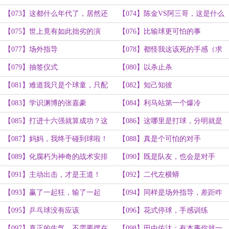
【073】这都什么年代了，居然还
【074】陈金VS阿三哥，这是什么
有人玩直板？
反手？
【075】世上竟有如此拙劣的演
【076】比输球更可怕的事
技？
【077】场外指导
【078】都怪我这该死的手感（求
追读！）
【079】抽签仪式
【080】以杀止杀
【081】难道我只是个球童，只配
【082】知己知彼
捡球吗？
【083】学识渊博的张嘉豪
【084】利马站第一个爆冷
【085】打进十六强就算成功？这
【086】这哪里是打球，分明就是
目标定得太低了
人身攻击！
【087】妈妈，我终于碰到球啦！
【088】真是个可怕的对手
（加更）
【089】化腐朽为神奇的战术安排
【090】既是队友，也会是对手
能力
【091】主动出击，才是王道！
【092】二代左横蟒
【093】赢了一起狂，输了一起
【094】同样是场外指导，差距咋
扛！
就这么大捏？
【095】乒乓球没有应该
【096】花式停球，手感训练
【097】真正的生气，不需要摆在
【098】田中佑汰：有本事你就一