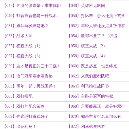
岁？
读）
【047】奔溃的张嘉豪：求求你们
【048】英雄所见略同
闭嘴吧
【049】打背靠背也是一种战术
【050】打比赛，怎么还搞上玄学
（求追读！）
了？（求追读！）
【051】跟我玩骚球是吧？
【052】年轻人谁还没点儿叛逆在
身上？（求追读！）
【053】战术大师
【054】脸都不要了？（求追
读！）
【055】横直大战（1）
【056】横直大战（2）
【057】横直大战（3）
【058】横直大战（4）
【059】这才是真正的三十二强！
【060】既是起点，也是终点
（3K）
【061】澳门冠军赛参赛资格
【062】来我们魔都队吧
【063】明年一起，再战国乒！
【064】利马站征战阵容
【065】双打搭配
【066】主卧是冠军的特权
【067】双打的配合策略
【068】只要能赢球，就是好双打
（求追读！）
【069】你这球打得忒好了
【070】如果世界排名真那么有
用……（求追读！）
【071】出征利马！
【072】利马站资格赛