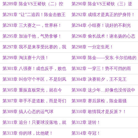
应该懂点事...
（一）放海！
第289章 陈金VS王褚钦（二）控
第290章 陈金VS王褚钦（三）逆
分！
转！
第291章 “让”二追四！陈金击败王
第292章 成绩才是真正的护身符！
褚钦夺冠！
第293章 三大赛之一，世界杯！
第294章 小组赛！说好的不剃光
头，怎么还越打越凶？
第295章 加油干他，气势拿够！
第296章 偷长战术！谢名扬的心态
崩了？
第297章 我不是来享受比赛的，我
第298章 一分定生死！
是来赢比赛的！
第299章 淘汰赛十六强！
第300章 陈金——安东.卡尔伯格的
心魔！
第301章 八强赛！成也反手，败也
第302章 一穿三！势不可挡的雨
反手！
果！
第303章 叫你守个半区，不是刮风
第304章 决赛前夕，王不见王
就下雨
第305章 重振直板荣光，就在今
第306章 这少年…好像也没传说中
晚！
那么强？
第307章 举手不是道歉，而是哥们
第308章 赛后尿检，陈金最骚
儿你还得练！
第309章 搞人心态的运气球
第310章 敢情我才是反派？！
第311章 追分！只要球没落地，就
第312章 逆转！
一定还有奇迹！
第313章 你的球，比他硬！
第314章 夺冠！