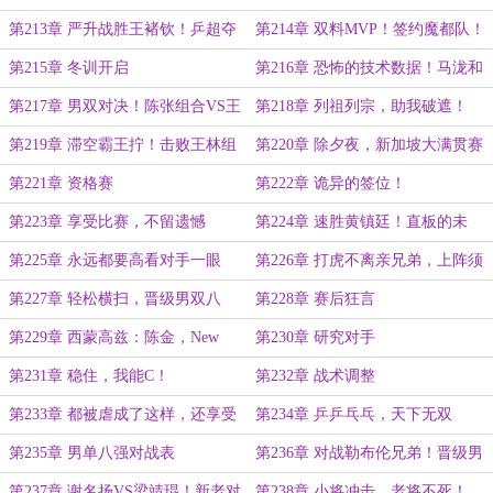
第213章 严升战胜王褚钦！乒超夺
第214章 双料MVP！签约魔都队！
冠！
第215章 冬训开启
第216章 恐怖的技术数据！马泷和
张霁科的混合体！
第217章 男双对决！陈张组合VS王
第218章 列祖列宗，助我破遮！
林组合！
第219章 滞空霸王拧！击败王林组
第220章 除夕夜，新加坡大满贯赛
合！
开启！
第221章 资格赛
第222章 诡异的签位！
第223章 享受比赛，不留遗憾
第224章 速胜黄镇廷！直板的未
来，全靠你了！
第225章 永远都要高看对手一眼
第226章 打虎不离亲兄弟，上阵须
教父子兵！
第227章 轻松横扫，晋级男双八
第228章 赛后狂言
强！
第229章 西蒙高兹：陈金，New
第230章 研究对手
bee！
第231章 稳住，我能C！
第232章 战术调整
第233章 都被虐成了这样，还享受
第234章 乒乒乓乓，天下无双
比赛？
第235章 男单八强对战表
第236章 对战勒布伦兄弟！晋级男
双决赛！
第237章 谢名扬VS梁靖琨！新老对
第238章 小将冲击，老将不死！