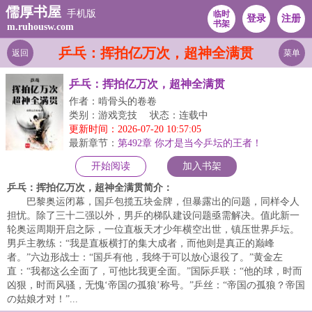
儒厚书屋
手机版
临时
登录
注册
书架
m.ruhousw.com
乒乓：挥拍亿万次，超神全满贯
返回
菜单
乒乓：挥拍亿万次，超神全满贯
作者：啃骨头的卷卷
类别：游戏竞技
状态：连载中
更新时间：2026-07-20 10:57:05
最新章节：
第492章 你才是当今乒坛的王者！
开始阅读
加入书架
乒乓：挥拍亿万次，超神全满贯简介：
巴黎奥运闭幕，国乒包揽五块金牌，但暴露出的问题，同样令人
担忧。除了三十二强以外，男乒的梯队建设问题亟需解决。值此新一
轮奥运周期开启之际，一位直板天才少年横空出世，镇压世界乒坛。
男乒主教练：“我是直板横打的集大成者，而他则是真正的巅峰
者。”六边形战士：“国乒有他，我终于可以放心退役了。”黄金左
直：“我都这么全面了，可他比我更全面。”国际乒联：“他的球，时而
凶狠，时而风骚，无愧‘帝国の孤狼’称号。”乒丝：“帝国の孤狼？帝国
の姑娘才对！”...