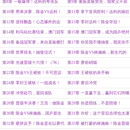
（5K）
赛！
第8章 一板爆弹！达科的夸张反
第9章 重振直板荣光，我辈义不容
手！
辞！
第10章 男单决赛，陈金VS达科！
第11章 拿下首局胜利！达科的疯狂
反扑？（5K）
第12章 逆转翻盘！心态爆炸的达
第13章 零封达科！陈金夺冠！
科！
（5K）
第14章 利马站比赛结束，澳门冠军
第15章 澳门冠军赛，成为国乒绝对
赛开启（7K）
主力的绝佳机会！
第16章 备战冠军赛，来自直板横打
第17章 你笑我不懂抽签，我笑你不
宗师的亲自指点！（7K）
懂做……
第18章 世界排名！抽签仪式！
第19章 陈金VS林施栋，新生代的
最强对练！
第20章 光速晋级十六强！（7K）
第21章 赛前硝烟
第22章 陈金VS王褚钦！不可思议
第23章 王褚钦的杀手锏
的反手侧切！（7K）
第24章 零封王褚钦！一战成名！
第25章 赛后冲突
第26章 冲突处罚，退回省队
第27章 一直赢下去，赢到它们闭嘴
为止
第28章 晋级半决赛！王浩：做陈金
第29章 你是陪练，不是陪谁！
的场外指导，兴许我能多活几年
第30章 陈金VS林施栋，国乒新生
第31章 许炘：这个背后击球也太潇
（6K）
代的最强对决！（6K）
洒了吧！
第32章 硬拼反手！陈金是在以赛代
第33章 被打蒙的林施栋！陈金晋级