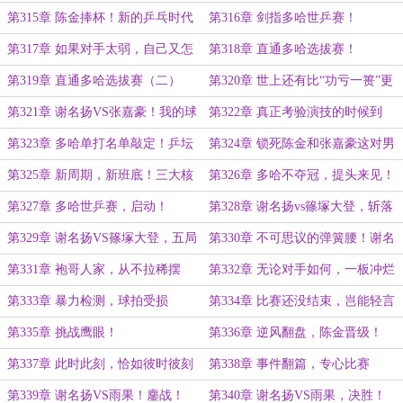
第315章 陈金捧杯！新的乒乓时代
第316章 剑指多哈世乒赛！
自此开启！
第317章 如果对手太弱，自己又怎
第318章 直通多哈选拔赛！
么变得更强呢？
第319章 直通多哈选拔赛（二）
第320章 世上还有比“功亏一篑”更
让人意难平的吗？
第321章 谢名扬VS张嘉豪！我的球
第322章 真正考验演技的时候到
拍，未尝不利！
了！
第323章 多哈单打名单敲定！乒坛
第324章 锁死陈金和张嘉豪这对男
大地震！
双组合！
第325章 新周期，新班底！三大核
第326章 多哈不夺冠，提头来见！
心任务！
第327章 多哈世乒赛，启动！
第328章 谢名扬vs篠塚大登，斩落
在世乒赛128强？
第329章 谢名扬VS篠塚大登，五局
第330章 不可思议的弹簧腰！谢名
缠斗！
扬晋级！
第331章 袍哥人家，从不拉稀摆
第332章 无论对手如何，一板冲烂
带！
即可！
第333章 暴力检测，球拍受损
第334章 比赛还没结束，岂能轻言
胜负？
第335章 挑战鹰眼！
第336章 逆风翻盘，陈金晋级！
第337章 此时此刻，恰如彼时彼刻
第338章 事件翻篇，专心比赛
第339章 谢名扬VS雨果！鏖战！
第340章 谢名扬VS雨果，决胜！