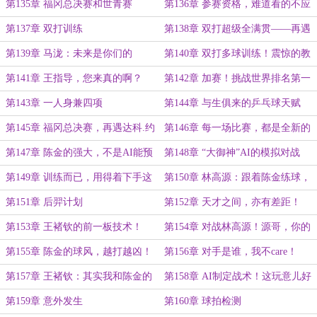
赋！
第135章 福冈总决赛和世青赛
第136章 参赛资格，难道看的不应
该是实力吗？
第137章 双打训练
第138章 双打超级全满贯——再遇
马泷！
第139章 马泷：未来是你们的
第140章 双打多球训练！震惊的教
练组！
第141章 王指导，您来真的啊？
第142章 加赛！挑战世界排名第一
男双！
第143章 一人身兼四项
第144章 与生俱来的乒乓球天赋
第145章 福冈总决赛，再遇达科.约
第146章 每一场比赛，都是全新的
奇克！
对手！
第147章 陈金的强大，不是AI能预
第148章 “大御神”AI的模拟对战
测的！
第149章 训练而已，用得着下手这
第150章 林高源：跟着陈金练球，
么狠吗？
真特么能练技术啊！
第151章 后羿计划
第152章 天才之间，亦有差距！
第153章 王褚钦的前一板技术！
第154章 对战林高源！源哥，你的
将军拔剑真好用！
第155章 陈金的球风，越打越凶！
第156章 对手是谁，我不care！
第157章 王褚钦：其实我和陈金的
第158章 AI制定战术！这玩意儿好
实力差不多。。。
像有点东西！
第159章 意外发生
第160章 球拍检测