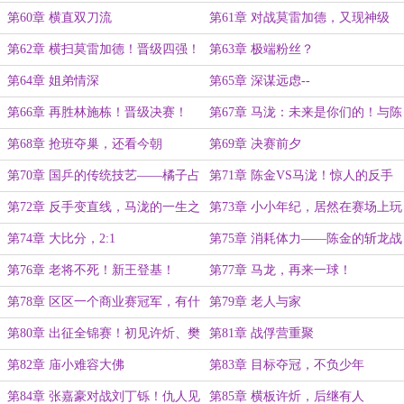
赢？
手，我居然还能吃球？！
第60章 横直双刀流
第61章 对战莫雷加德，又现神级
球！
第62章 横扫莫雷加德！晋级四强！
第63章 极端粉丝？
第64章 姐弟情深
第65章 深谋远虑--
第66章 再胜林施栋！晋级决赛！
第67章 马泷：未来是你们的！与陈
金会师决赛！
第68章 抢班夺巢，还看今朝
第69章 决赛前夕
第70章 国乒的传统技艺——橘子占
第71章 陈金VS马泷！惊人的反手
卜术！
能力！
第72章 反手变直线，马泷的一生之
第73章 小小年纪，居然在赛场上玩
敌！
聊斋？
第74章 大比分，2:1
第75章 消耗体力——陈金的斩龙战
术！
第76章 老将不死！新王登基！
第77章 马龙，再来一球！
第78章 区区一个商业赛冠军，有什
第79章 老人与家
么好庆祝的
第80章 出征全锦赛！初见许炘、樊
第81章 战俘营重聚
镇东！
第82章 庙小难容大佛
第83章 目标夺冠，不负少年
第84章 张嘉豪对战刘丁铄！仇人见
第85章 横板许炘，后继有人