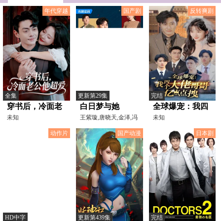
年代穿越
国产剧
反转爽剧
全集
更新第29集
完结
穿书后，冷面老
白日梦与她
全球爆宠：我四
公他超爱
未知
王紫璇,唐晓天,金泽,冯
个大佬哥哥亿点
未知
韵之,张昊玥,龚芳妮,
点拽
动作片
国产动漫
日本剧
HD中字
更新第439集
完结