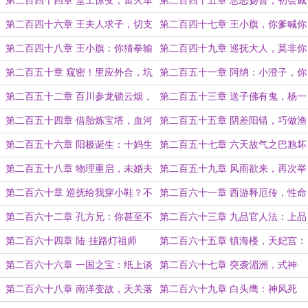
第二百四十四章 堂上惊变，雷火革
第二百四十五章 惩恶扬善，初会戚
命
虎（求票）
第二百四十六章 王夫人求子，切支
第二百四十七章 王小旗，你爹喊你
丹倭寇
回家吃饭！
第二百四十八章 王小旗：你猜拳输
第二百四十九章 巡抚大人，莫非你
了的样子好有气概，我愿赌服输
也通倭？！
第二百五十章 窥密！里应外合，坑
第二百五十一章 阿绡：小澄子，你
杀总督！
功夫很好，帮我杀一个人
第二百五十二章 百川参龙锁云烟，
第二百五十三章 送子佛有鬼，杨一
柳黛蛾眉杀气横！
笑碑文
第二百五十四章 借胎炼宝塔，血河
第二百五十五章 阴差阳错，巧做渔
浮屠舰
翁
第二百五十六章 阳极诞生：十妈生
第二百五十七章 六天故气之巴虺坏
一胎，早产的血浮屠
药鬼！
第二百五十八章 物理重启，未婚夫
第二百五十九章 风雨欲来，再次举
妻
报（求票）
第二百六十章 巡抚给我穿小鞋？不
第二百六十一章 西游释厄传，性命
存在的！
双修法（求票）
第二百六十二章 孔方兄：你甚至不
第二百六十三章 九品官人法：上品
愿意称呼我一声兄长
无寒门，下品无士族
第二百六十四章 陆·挂路灯祖师
第二百六十五章 镇海楼，天妃宫：
爷：我悟了！
建御神风？反弹！
第二百六十六章 一国之宝：纸上谈
第二百六十七章 突袭湄洲，式神·
兵，纸外杀人！
筐蛇尾！
第二百六十八章 南洋变故，天关落
第二百六十九章 白头鹰：神风死