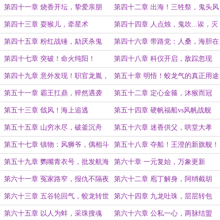
短了吧？
第四十一章 烧香开坛，挚爱亲朋
第四十二章 出海！三牲祭，鬼头风
第四十三章 耍猴儿，牵星术
第四十四章 人点烛，鬼吹...诶，灭
了？
第四十五章 粉红战锤，劾厌杀鬼
第四十六章 带路党：人桑，海胆在
这边滴干活
第四十七章 突破！命火纯阳！
第四十八章 科仪开启，敌踪忽现
（求追读）
第四十九章 意外发现！职官龙胤，
第五十章 明悟！蛟龙气的真正用途
袖里青龙
第五十一章 霸王扛鼎，猝然遇袭
第五十二章 定心金箍，沐猴而冠
（求追读）
第五十三章 戗风！海上追逃
第五十四章 硬帆福船vs风帆战舰
第五十五章 山穷水尽，破釜沉舟
第五十六章 迷香供父，哄堂大孝
第五十七章 镇物：风狮爷，偶相斗
第五十八章 夺船！王澄的新旗舰！
第五十九章 鹦嘴青衣号，批发航海
第六十章 一元复始，万象更新
术
第六十一章 冤家路窄，报仇不隔夜
第六十二章 庖丁解身，阿绡截胡
（求追读）
第六十三章 五谷轮回气，蛟龙转世
第六十四章 九龙吐珠，层层转包
身
第六十五章 以人为蚌，采珠搜魂
第六十六章 公私一心，两脉结盟