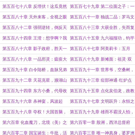
国！
之柱号
第五百七十八章 反埋伏！这瓜竟然
第五百七十九章 第二位面之子：一
吃到我自己头上来了？
起来看流星雨
第五百八十章 天外来客，全视之眼
第五百八十一章 独战二品：罗马文
明这几个字，还轮不到你来说！
第五百八十二章 强弱逆转，倒反天
第五百八十三章 大获全胜，失而复
罡
得
第五百八十四章 王澄：想学啊？我
第五百八十五章 九六福报功，钧平
教你啊
基金会
第五百八十六章 影子政府，胜天一
第五百八十七章 阿美莉卡：五月
子
花？就逮着我一只羊薅呗？
第五百八十八章 一品邪灵：瘟疫大
第五百八十九章 新傩面：祖灵·双
君·天花！
生蛇
第五百九十章 白令陆桥，血脉兄弟
第五百九十一章 世界爷，空桑树，
（4000）
造飞机（两章7000求票）
第五百九十二章 天花克星，濒湖山
第五百九十三章 痘部神通·红炉点
人
雪
第五百九十四章 东方小桑，代母收
第五百九十五章 点化亥伯龙，政教
妹（二合一）
合一制
第五百九十六章 杀神宴，风波起
第五百九十七章 文明跃升：永恒之
火，圣约石柱！
第五百九十八章 夺权！大国首脑，
第五百九十九章 雄而不霸没人怕，
杀戮之魂
雄霸兼顾得天下！
第六百章 化血魔刀，北境（美）之
第六百零一章 殷洲，西洋总督府
主！
第六百零二章 国宝诞生：牛批，活
第六百零三章 唯一神真身，婆罗洲