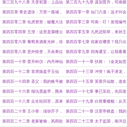
得满剌加海峡边的沈雨亭吗？
紧扯呼！
第三百九十八章 天变初显：上品仙
第三百九十九章 谋划晋升，司南握
药【巴虺坏药果】！
斗（求票）
第四百章 青史遗珍：万里一孤城，
第四百零一章 仙门六道：这才叫会
尽是白发兵
吃啊！
第四百零二章 化虎替形：秘魔大法
第四百零三章 司南：叮！发现编号
的正确打开方式
外天工宝船（4000）！
第四百零四章 王澄：这里是蜃楼云
第四百零五章 九死还阳草，来孙王
龙舰，欢迎回家
富贵
第四百零六章 葡萄美酒夜光杯，你
第四百零七章 你家在哪里？我只出
和掩体一起飞
一舰！
第四百零八章 意外惊变，天命果位
第四百零九章 四海通宝，让我看看
你的极限！
第四百一十章 晋升科仪：内丹神仙
第四百一十一章 扶摇：《金龙如意
法，一国化炉鼎
龙虎玄坛真经》可换红烧肉否？
第四百一十二章 首席操盘手玉仙
第四百一十三章 冲突！疯子潜龙，
儿：做空仙界，从我做起！
列仙争位
第四百一十四章 圣父：我的账号被
第四百一十五章 芙蓉升仙散，道友
人异地登陆
请留步（6200）
第四百一十六章 报仇需趁早，围杀
第四百一十七章 事已至此，先回老
龙婆僧
家结婚吧
第四百一十八章 众生轮回苦，原来
第四百一十九章 白骨重楼舰：从天
是阴间
而降的掌法！
第四百二十章 王小骨：须弥芥子，
第四百二十一章 汉景帝棋盘：我的
掌中佛国
规矩就是规矩
第四百二十二章 老家被偷，风雨欲
第四百二十三章 太子监国，南洋总