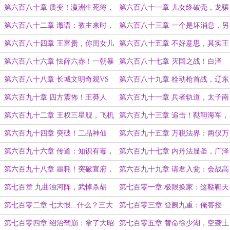
降，你倒是给我一个投降的机会啊！
欲死战，陛下何故先降啊？
第六百八十章 质变！瀛洲生死簿，
第六百八十一章 儿女终破壳，龙骧
战略阎威慑！
飞虎舰！
第六百八十二章 谶语：教主来时，
第六百八十三章 一个是坏消息，另
分田地！教主来时，做主张！
一个也是坏消息
第六百八十四章 王富贵，你闺女儿
第六百八十五章 不好意思，其实王
子长得根本不像你！
富贵和雨水都是我！
第六百八十六章 怯薛六赤！一朝暴
第六百八十七章 灭国之战！白泽
富，急转直下！
图，兽形丹！
第六百八十八章 长城文明奇观VS
第六百八十九章 栓动枪首战，辽东
阳间攻城手段
镇噩耗
第六百九十章 四方震怖！王莽人
第六百九十一章 兵者轨道，太子南
头，唱谣小儿
巡
第六百九十二章 王权三星舰，飞机
第六百九十三章 追击！鞑靼海军，
终下线
天下无敌！
第六百九十四章 突破！二品神仙
第六百九十五章 万税法界：两仪万
境！
化，兼并天下！
第六百九十六章 传道：知识有毒，
第六百九十七章 内丹法显圣，广泽
寄生天地
王授首！
第六百九十八章 噩耗！突破宣府，
第六百九十九章 请君入瓮：会战高
阴兵借道
粱河！
第七百章 九曲浊河阵，武悼杀胡
第七百零一章 极限换家：这鞑靼天
剑！
命朕就笑纳了！
第七百零二章 七大恨...什么？三大
第七百零三章 登阙九重：俺答授
殿站起来了？
首，终夺天命！
第七百零四章 绍治驾崩：拿了大昭
第七百零五章 替命徐少湖，空袭土