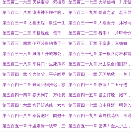
通·狐假虎威！（求票）
二潜龙败亡
第五百二十六章 天赐宝玺：紫极垂
第五百二十七章 大靖仙朝：升座紫
光·海国靖宁
宸殿，鬼神皆拜我（二合一）
第五百二十八章 瀛洲神不聊生啊，
第五百二十九章 阻道之敌，老王显
陛下！
圣！
第五百三十章 太祖王锃：朕这一生
第五百三十一章 人造金丹，沐猴而
真是毫无成就感啊！
冠
第五百三十二章 高桥统虎：雪千
第五百三十三章 得手！一片甲骨惊
代，我也可以当你们的play的一环啊
天下，千年汉字贯古今
第五百三十四章 伊丽莎白约我干一
第五百三十五章 王富贵：素嫃姐
票儿？
姐，猜猜我是谁
第五百三十六章 摊牌！开诚布公，
第五百三十七章 第一根路灯杆和雷
水漫金山
火工业倒计时
第五百三十八章 平将门：生死簿坏
第五百三十九章 此去泉台招旧部，
了？我名字怎么一闪一闪的？
旌旗十万斩阎罗！
第五百四十章 全力倚父，平等阎罗
第五百四十一章 无间地狱，一鱼十
吃
第五百四十二章 舟师回归推迟，禄
第五百四十三章 收编！二五仔进
嫃攻略加速
化，究极二五仔！
第五百四十四章 春天到了，万物复
第五百四十五章 当面打脸：殿下，
苏，又到了...
您的婚事已定！
第五百四十六章 宫廷斩杀线，六宫
第五百四十七章 自主择婿，明尊入
拜圣女
京
第五百四十八章 奉旨泡妞：肉包子
第五百四十九章 遍野桃花格，再遇
打狗有去无回
郭文凡
第五百五十章 千里姻缘一线牵，三
第五百五十一章 密谋！金人少主，