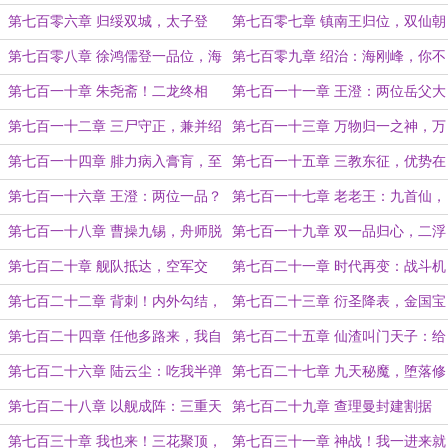
的领土都会变成大昭
默特
第七百零六章 归绥双城，太子登
第七百零七章 镇南王归位，双仙朝
基！
并列！
第七百零八章 徐鸿儒登一品位，海
第七百零九章 绍治：海刚峰，你不
刚峰请狗头铡
要过来啊！
第七百一十章 朱尧斋！二龙终相
第七百一十一章 王澄：两位岳父大
见！
人不要再打了啦
第七百一十二章 三尸守正，兼并绍
第七百一十三章 万物归一之神，万
治
灵终焉之海
第七百一十四章 腓力病入膏肓，至
第七百一十五章 三教东征，优势在
圣三位一体
我
第七百一十六章 王澄：两位一品？
第七百一十七章 老老王：九首仙，
那我请老宝贝儿转身！
你夫人很润！
第七百一十八章 曹操九锡，舟师脱
第七百一十九章 双一品归心，二浮
困
萍入怀
第七百二十章 舰队抵达，空军交
第七百二十一章 时代再变：战斗机
锋！
大战龙骑士！
第七百二十二章 背刺！内外勾结，
第七百二十三章 衍圣降表，金国宝
挟洋乱国！
船
第七百二十四章 任他多路来，我自
第七百二十五章 仙渣叫门天子：给
一...等等，怎么全都冲我来了？
朕开门！
第七百二十六章 陆云尘：吃我半弹
第七百二十七章 九天秘魔，堕落修
道跳跃！
女
第七百二十八章 以舰成阵：三重天
第七百二十九章 查理曼封建割据
国，万神宝殿！
VS始皇帝中央一统
第七百三十章 我也来！三花聚顶，
第七百三十一章 神战！我一进来就