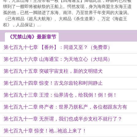
年，咒禁山海！王澄带着一枚【四海通宝】降临此世，睁眼时已经被
绑到了一艘即将被献祭的王船上。愕然发现，身为海商盟主东海王遗
孤的他，已然一脚踏进了东海、南洋、乃至世界千年变局的大漩涡。
（已有精品《超凡大航海》、大精品《杀生道果》、万定《海盗王
权》，人品保证）...
《咒禁山海》最新章节
第七百九十七章 【番外】：同道又至？（免费章）
第七百九十六章 山海通宝：为天地立心（大结局）
第七百九十五章 突破宇宙支柱，新的文明猎犬
第七百九十四章 惊变！古戈尔齿轮和时间静止
第七百九十三章 王澄：仙界清仓，给我倒！倒！倒！
第七百九十二章 终产者：世界乃朕私产，各位都跟东方有
第七百九十一章 无所谓，我们也成半步支柱不就行了？
缘！
第七百九十章 惊变！祂...祂追上来了！