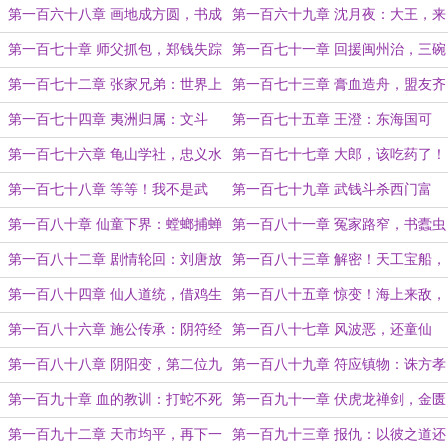
鱼
患！（求票）
第一百六十八章 画地成方圆，书成
第一百六十九章 沈月夜：大王，来
鬼神惊！
抓我呀！
第一百七十章 师父抓包，郑钱失踪
第一百七十一章 回援闽州治，三碗
不过岗（求票求订）
第一百七十二章 张家兄弟：世界上
第一百七十三章 膏血造舟，盟友齐
第一支燧发枪的发明者！
聚（求订求票）
第一百七十四章 夷洲归属：文斗
第一百七十五章 王澄：东海国可
法，耍光棍！
亡，天下不可亡！
第一百七十六章 龟山学社，忠义水
第一百七十七章 大郎，该吃药了！
浒！
（求订求票）
第一百七十八章 等等！我不是武
第一百七十九章 武钱斗杀西门富
大，我特么是...
贵！（求票）
第一百八十章 仙童下界：螳螂捕蝉
第一百八十一章 冤家路窄，书蠹虫
黄雀在后
鸣
第一百八十二章 剧情轮回：刘唐放
第一百八十三章 解密！天工宝船，
火烧战船，宋江两败高太尉
六天故气！（求票求追）
第一百八十四章 仙人道统，借鸡生
第一百八十五章 惊变！海上来敌，
蛋（求订求票）
九天玄女
第一百八十六章 施公传承：阴符经
第一百八十七章 风波恶，还童仙
·九天击九地！
（求票）
第一百八十八章 阴阳变，第二位九
第一百八十九章 符应镇物：诛方孝
天玄女！
孺十族诏（假）
第一百九十章 血的教训：打蛇不死
第一百九十一章 伏虎龙禅剑，金匮
反受其害！
房中术（求票）
第一百九十二章 天市均平，再下一
第一百九十三章 报仇：以彼之道还