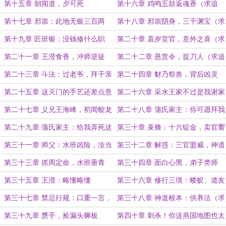
追读）
第十五章 朝闻道，夕可死
第十六章 鸡鸣五鼓返魂香（求追
读）
第十七章 邪祟：此地无银三百两
第十八章 邪祟阴身，三千渊宝（求
追读求票）
第十九章 匠班银：没钱修什么职
第二十章 直岁堂官，意外之喜（求
官？
追读求票）
第二十一章 王澄食香，冲师逆徒
第二十二章 悬赏令，捉刀人（求追
读求票）
第二十三章 斗法：过老爷，拜干亲
第二十四章 豺乃祭兽，背后凶灵
（月底双倍求票）
第二十五章 这灭门的手艺还差点意
第二十六章 采水王家不过是我谢家
思
养的一条狗！
第二十七章 义兄王海峰，初闻蛟龙
第二十八章 蒲氏家主：你可愿拜我
气
为师？
第二十九章 蒲氏家主：给我弄死这
第三十章 束脩：十六锭金，卖官鬻
个小子！
爵
第三十一章 师父：水班凶险，汝当
第三十二章 解惑：三官盟威，神道
勉励
源头
第三十三章 抓周定命，水班垂青
第三十四章 面白心黑，弟子类师
第三十五章 王澄：略懂略懂
第三十六章 修行三境：蝼蚁、道友
和前辈
第三十七章 禁忌行规：口重一言，
第三十八章 神道根本：供养法（求
心无二诺！
追读）
第三十九章 赝手，捡漏头狮板
第四十章 刺杀！你这燕国地图也太