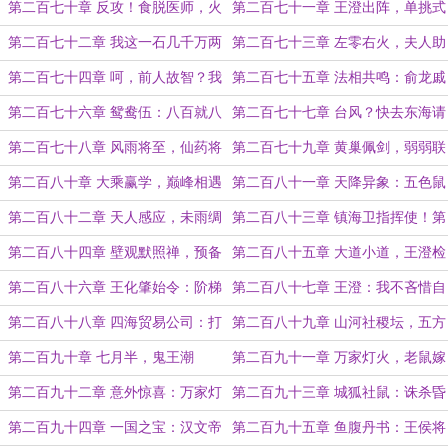
锁！
士？叫爸爸！
第二百七十章 反攻！食脱医师，火
第二百七十一章 王澄出阵，单挑式
舟坟口
神（月底求票）！
第二百七十二章 我这一石几千万两
第二百七十三章 左零右火，夫人助
的财力，你接得住吗？
我（求票）
第二百七十四章 呵，前人故智？我
第二百七十五章 法相共鸣：俞龙戚
戚元敬自己就是传说！
虎，杀贼如土（月初求票）！
第二百七十六章 鸳鸯伍：八百就八
第二百七十七章 台风？快去东海请
百，东海平波，逆斩鬼神！
我岳父大人！
第二百七十八章 风雨将至，仙药将
第二百七十九章 黄巢佩剑，弱弱联
成！
手
第二百八十章 大乘赢学，巅峰相遇
第二百八十一章 天降异象：五色鼠
妖，国有巨贪！
第二百八十二章 天人感应，未雨绸
第二百八十三章 镇海卫指挥使！第
缪（求票）
二次降维打击
第二百八十四章 壁观默照禅，预备
第二百八十五章 大道小道，王澄检
国姓爷（4000）
地（求票）
第二百八十六章 王化肇始令：阶梯
第二百八十七章 王澄：我不吝惜自
税收，腾笼换鸟！
己的铅弹也希望你们不吝惜自己的性
第二百八十八章 四海贸易公司：打
第二百八十九章 山河社稷坛，五方
命
响反击清流第一枪！
五色土（求票）
第二百九十章 七月半，鬼王潮
第二百九十一章 万家灯火，老鼠嫁
女
第二百九十二章 意外惊喜：万家灯
第二百九十三章 城狐社鼠：诛杀昏
火，借土一抔！
君，替天行道！
第二百九十四章 一国之宝：汉文帝
第二百九十五章 鱼腹丹书：王侯将