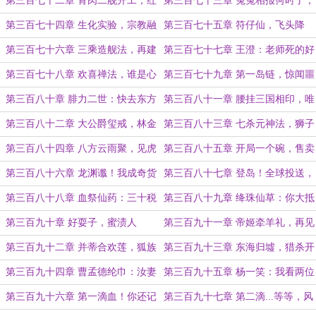
第三百七十二章 骨肉二舰开工，红
第三百七十三章 冤冤相报何时了，
衣枢机降临
斩草除根没烦恼
第三百七十四章 生化实验，宗教融
第三百七十五章 符仔仙，飞头降
合
（今天两章7000字）
第三百七十六章 三乘造舰法，再建
第三百七十七章 王澄：老师死的好
宣慰司
惨，书社要为他报仇啊！
第三百七十八章 欢喜禅法，谁是心
第三百七十九章 第一岛链，惊闻噩
魔？
耗
第三百八十章 腓力二世：快去东方
第三百八十一章 腰挂三国相印，唯
请梅迪纳塞利公爵出手！
我王大忽悠
第三百八十二章 大公爵玺戒，林金
第三百八十三章 七杀元神法，狮子
莲托梦
身中虫
第三百八十四章 八方云雨聚，见虎
第三百八十五章 开局一个碗，售卖
须烧香
屠龙术
第三百八十六章 龙渊谶！我成奇货
第三百八十七章 登岛！全球投送，
可居了？（4000）
飞龙骑脸（两章7000，求票）
第三百八十八章 血祭仙药：三十税
第三百八十九章 绛珠仙草：你大抵
二十九！（4200求票）
是倦了，连心肝也不舍得予我
第三百九十章 好耍子，蜜渍人
第三百九十一章 帝姬牵羊礼，再见
（4000求票）
还童仙
第三百九十二章 并蒂合欢莲，狐族
第三百九十三章 东海归墟，猎杀开
第一美
始（最后一天求票）
第三百九十四章 曹孟德纶巾：汝妻
第三百九十五章 杨一笑：我看两位
子吾养之！
大师也是风韵犹存啊！
第三百九十六章 第一滴血！你还记
第三百九十七章 第二滴...等等，风