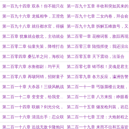
城
施彼身（求票）
第一百九十四章 双杀！你不能只在
第一百九十五章 丰收和突如其来的
规则对你有利的时候支持规则
修罗场
第一百九十六章 龙狐相争，王澄危
第一百九十七章 二女内卷，拜会俞
机！
龙（求票）
第一百九十八章 就任都水官，得赐
第一百九十九章 拆解五峰旗号，又
分光剑
闻哄堂大孝
第二百章 犹豫就会败北，主动就会
第二百零一章 花柳词客，敌踪再现
白给
（求票）
第二百零二章 仙童失策，降维打击
第二百零三章 陆指挥使：我还没出
力你怎么就倒下了？
第二百零四章 桑弘羊之问，海权论
第二百零五章 天下震动，法箓合
刊发！
一！（两章7000求票）
第二百零六章 水衡都尉：均平天
第二百零七章 铸币权！灵魂是君主
地，财可通神！
的货币
第二百零八章 再啵阿绡，招财童子
第二百零九章 各方反应，瀛洲告警
（求票）
第二百一十章 大杀器！三级风帆战
第二百一十一章 丐版蜃楼云龙舰，
列舰！
成！
第二百一十二章 变变变，给我变...
第二百一十三章 八方来投：睁眼看
一级舰！
世界的第一人！
第二百一十四章 联姻？剑光分化，
第二百一十五章 燧发枪列装，岩忍
一票否决！
众突袭！
第二百一十六章 清流出手：忍众联
第二百一十七章 王澄：大炮射程之
军，主岛来敌！
内皆为税区（求票）
第二百一十八章 近战无敌卡隆炮问
第二百一十九章 来而不往和五庙皆