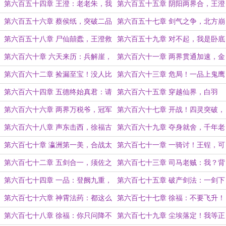
横空至
去东宫侍寝！
第六百五十四章 王澄：老老朱，我
第六百五十五章 阴阳两界合，王澄
有一个大胆的想法！
第三子
第六百五十六章 蔡侯纸，突破二品
第六百五十七章 剑气之争，北方崩
的契机！
坏
第六百五十八章 尸仙囍蠹，王澄救
第六百五十九章 对不起，我是卧底
场
第六百六十章 六天来历：兵解崖，
第六百六十一章 两界贯通加速，金
玄兵观
人少主真身
第六百六十二章 捡漏至宝！没人比
第六百六十三章 危局！一品上鬼鹰
我更懂怎么当卧底
视狼顾！
第六百六十四章 五德终始真君：请
第六百六十五章 穿越仙界，白羽
司命劾祟真君与司马老贼同往瀛洲
人，修行税
第六百六十六章 两界万税爷，冠军
第六百六十七章 开战！四灵突破，
迎末路
忍众交锋
第六百六十八章 声东击西，徐福古
第六百六十九章 夺身就舍，千年老
坟
鬼
第六百七十章 瀛洲第一美，合战太
第六百七十一章 一骑讨！王锃，可
田川（月底求票）
敢一战？！
第六百七十二章 五剑合一，须佐之
第六百七十三章 司马老贼：我？背
男
后过量铜中毒死于自杀！
第六百七十四章 一品：登阙九重，
第六百七十五章 破产剑法：一剑下
拔宅飞升！
去，敌人就会破产！
第六百七十六章 神霄法药：都这么
第六百七十七章 徐福：不要飞升！
熟了，别忘了好评哦亲！
不要飞升！
第六百七十八章 徐福：你只问降不
第六百七十九章 尘埃落定！我等正