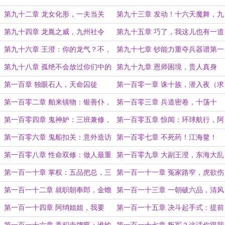
（求订求票）
第九十二章 龙女化形，一夫当关
第九十三章 发动！十六天魔舞，九
（两章7000，月初求票）
龙吐珠局
第九十四章 龙胤之威，九州社令
第九十五章 巧了，我这儿也有一道
箓！
（求订求票）
第九十六章 王澄：你的龙气？不，
第九十七章 钞能力重夺兵器谱第一
都是我们的龙气！
名！（两章7000求订求票）
第九十八章 孤绝不会放过你们中的
第九十九章 恩师困境，贵人真身
任何一...
（求订阅求票）
第一百章 独眼石人，天命囚徒
第一百零一章 诛十族，潜入夜（求
订求票）
第一百零二章 舶来镇物：银善仆，
第一百零三章 兵道密卷，十荡十
金恶主
决！（求订求票）
第一百零四章 鬼神妒：三班兼修，
第一百零五章 惊闻：环球航行，阿
命丢一半
鸡来历
第一百零六章 鬼船扣关：意外造访
第一百零七章 不死药！江海鳌！
的康塞普逊号
（求订求票）
第一百零八章 性命双修：做人最重
第一百零九章 大副王澄，东海大乱
要的就是火候！
（两章7000求订求票）
第一百一十章 掌权：五品把总，三
第一百一十一章 冤家路窄，虎欲伤
大船头
人
第一百一十二章 就职朝奉郎，金蟾
第一百一十三章 一朝破六品，清风
镇宝箓
揽月明
第一百一十四章 阿绡姐姐，我要
第一百一十五章 决斗起手式：提前
你....
一天创死他！