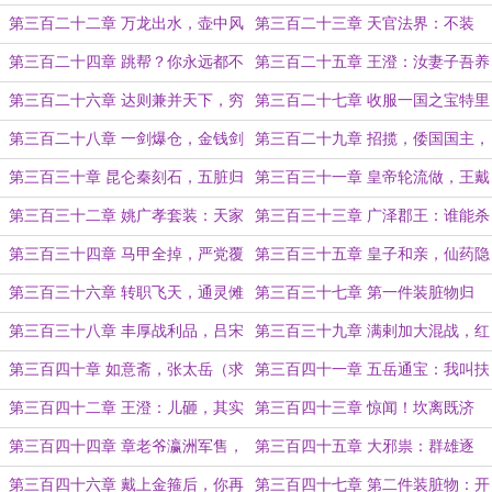
友反水
船vs传奇战舰
第三百二十二章 万龙出水，壶中风
第三百二十三章 天官法界：不装
暴
了，银河也是河！
第三百二十四章 跳帮？你永远都不
第三百二十五章 王澄：汝妻子吾养
知道我的船上有多少人
之！
第三百二十六章 达则兼并天下，穷
第三百二十七章 收服一国之宝特里
则抢他丫的（求月票）
尼达号
第三百二十八章 一剑爆仓，金钱剑
第三百二十九章 招揽，倭国国主，
气
蓬莱海图（月底求票）
第三百三十章 昆仑秦刻石，五脏归
第三百三十一章 皇帝轮流做，王戴
真丹
白帽子（月底求月票）
第三百三十二章 姚广孝套装：天家
第三百三十三章 广泽郡王：谁能杀
内务，与你无关
我...轰隆！！！
第三百三十四章 马甲全掉，严党覆
第三百三十五章 皇子和亲，仙药隐
灭（月初求双倍月票）
患（国庆快乐！）
第三百三十六章 转职飞天，通灵傩
第三百三十七章 第一件装脏物归
面：都给我叫爸爸（4400）
位：重走环球之旅
第三百三十八章 丰厚战利品，吕宋
第三百三十九章 满剌加大混战，红
大屠杀
药液感染体（4000）
第三百四十章 如意斋，张太岳（求
第三百四十一章 五岳通宝：我叫扶
月票）
摇，你叫什么？
第三百四十二章 王澄：儿砸，其实
第三百四十三章 惊闻！坎离既济
我是你的金手指啊！
丹，武道人仙法
第三百四十四章 章老爷瀛洲军售，
第三百四十五章 大邪祟：群雄逐
孙猴子大闹会场
鹿，瀛洲大乱（4000）
第三百四十六章 戴上金箍后，你再
第三百四十七章 第二件装脏物：开