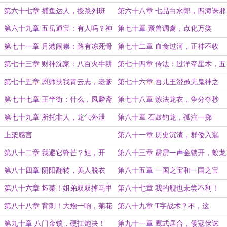
第六十七章 捕鱼达人，授箓列班
第六十八章 七品白水郎，四海诛邪
箓（求追读）
第六十九章 五岳通宝：有人吗？神
第七十章 聚兽调禽，点化万类
仙？妖怪？
第七十一章 月港闹祟：路有冻死骨
第七十二章 血食过河，正神不收
第七十三章 财神沈家：八百火牛耕
第七十四章 传法：过洋牵星术，五
夜月，三千美女笑春风
帝金钱剑！
第七十五章 恩师扶我青云志，老爹
第七十六章 吾儿王澄虽无鬼神之
抬我上山巅（求票求追读）
资，但孝心可嘉（求追读）
第七十七章 王半街：什么，凤麟斋
第七十八章 炼法龙衣，争分夺秒
也是我家产业？
（周二上架求追读）
第七十九章 所托非人，龙气外泄
第八十章 石鼓钓龙，孤注一掷
上架感言
第八十一章 历史沉渣，群倭入寇
（求首订！）
第八十二章 我避它锋芒？姐，开
第八十三章 霹雳一声金锁开，蛟龙
坛！摇人！
挣脱入云来！
第八十四章 阴阳翻转，美人脱衣
第八十五章 一国之宝和一国之宝
（求订阅）
（求订阅）
第八十六章 坏菜！姐弟双双掉马甲
第八十七章 我的舰也未尝不利！
(求票求订阅)
第八十八章 背刺！大炮一响，菊花
第八十九章 T字战术？不，这
不保？
是“正”字战术
第九十章 八门金锁，硬扛炮决！
第九十一章 鹰式居合，倭寇伏诛