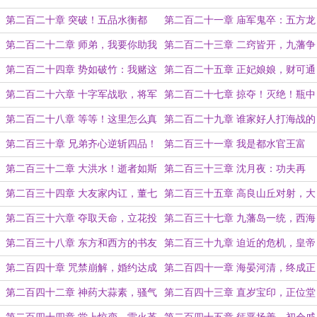
世！
开
第二百二十章 突破！五品水衡都
第二百二十一章 庙军鬼卒：五方龙
尉！
鳞兵！
第二百二十二章 师弟，我要你助我
第二百二十三章 二窍皆开，九藩争
修行！
霸
第二百二十四章 势如破竹：我赌这
第二百二十五章 正妃娘娘，财可通
条河里没有洪水！
神！（求票）
第二百二十六章 十字军战歌，将军
第二百二十七章 掠夺！灭绝！瓶中
令发威
战舰，文明吐息
第二百二十八章 等等！这里怎么真
第二百二十九章 谁家好人打海战的
有一座城？？？
时候穿步人甲？
第二百三十章 兄弟齐心逆斩四品！
第二百三十一章 我是都水官王富
贵，遇到我你算是有救了
第二百三十二章 大洪水！逝者如斯
第二百三十三章 沈月夜：功夫再
夫不舍昼夜
高，一枪撂倒
第二百三十四章 大友家内讧，董七
第二百三十五章 高良山丘对射，大
叔晋升（4000字）
友义镇授首
第二百三十六章 夺取天命，立花投
第二百三十七章 九藩岛一统，西海
诚
道霸主！
第二百三十八章 东方和西方的书友
第二百三十九章 迫近的危机，皇帝
们
之秘！
第二百四十章 咒禁崩解，婚约达成
第二百四十一章 海晏河清，终成正
果
第二百四十二章 神药大蒜素，骚气
第二百四十三章 直岁宝印，正位堂
赛锦体
官！