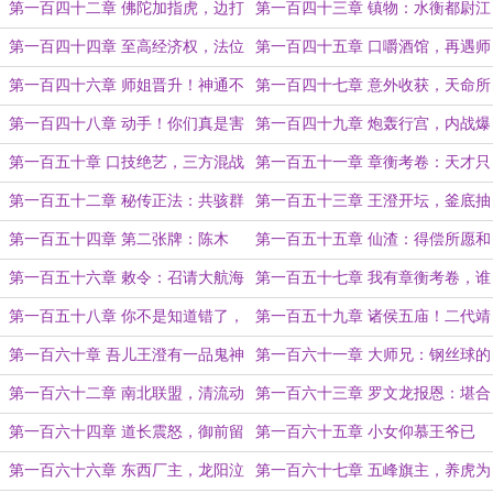
快，不负少年头
是大昭点子王
第一百四十二章 佛陀加指虎，边打
第一百四十三章 镇物：水衡都尉江
边积德（月底求票）
充的巫蛊桐木人
第一百四十四章 至高经济权，法位
第一百四十五章 口嚼酒馆，再遇师
融合的契机！
姐（月底求票）
第一百四十六章 师姐晋升！神通不
第一百四十七章 意外收获，天命所
敌权势
归（两章7000，求票）
第一百四十八章 动手！你们真是害
第一百四十九章 炮轰行宫，内战爆
苦了老夫啊！
发
第一百五十章 口技绝艺，三方混战
第一百五十一章 章衡考卷：天才只
（求订求票）
是见我的门槛
第一百五十二章 秘传正法：共骇群
第一百五十三章 王澄开坛，釜底抽
龙！
薪！（求票）
第一百五十四章 第二张牌：陈木
第一百五十五章 仙渣：得偿所愿和
匠，你给我干掉毛海峰
生不如死（求票）
第一百五十六章 敕令：召请大航海
第一百五十七章 我有章衡考卷，谁
家麦哲伦临坛！
能杀我？
第一百五十八章 你不是知道错了，
第一百五十九章 诸侯五庙！二代靖
而是知道自己要死了
海王！（两章7000求票）
第一百六十章 吾儿王澄有一品鬼神
第一百六十一章 大师兄：钢丝球的
之资！
花语是隐忍
第一百六十二章 南北联盟，清流动
第一百六十三章 罗文龙报恩：堪合
手！
贸易，空印告身
第一百六十四章 道长震怒，御前留
第一百六十五章 小女仰慕王爷已
名（求票）
久，愿服侍左右
第一百六十六章 东西厂主，龙阳泣
第一百六十七章 五峰旗主，养虎为