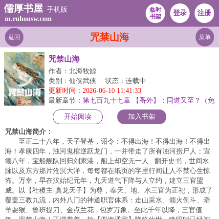
儒厚书屋
手机版
临时
登录
注册
书架
m.ruhousw.com
咒禁山海
返回
菜单
咒禁山海
作者：北海牧鲸
类别：仙侠武侠
状态：连载中
更新时间：2026-06-10 11:41:33
最新章节：
第七百九十七章 【番外】：同道又至？（免
费章）
开始阅读
加入书架
咒禁山海简介：
至正二十八年，天子登基，诏令：不得出海！不得出海！不得出
海！孝康四年，浊河鬼棺逆跃龙门，一并带走了所有浊河捞尸人；宣
德八年，宝船舰队回归刘家港，船上却空无一人...翻开史书，世间水
脉以及东方那片沧溟大洋，每每都在纸页的字里行间让人不禁心生惊
怖。万幸，早在汉始纪元年，九天道气下降与人立约，建立三官盟
威。以【社稷主·真龙天子】为尊，奉天、地、水三官为正祀，形成了
覆盖三教九流，内外八门的神道职官体系：走山采水、领火倒斗、牵
羊耍猴、鲁班捉刀、金点兰花...包罗万象。至此千年以降，三官值