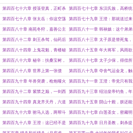
主
露
第四百七十六章 授箓登真，正町杀
第四百七十七章 东汉氏族，高桥统
局
虎
第四百七十八章 张太岳：你这空荡
第四百七十九章 王澄：那就送过来
荡的王宫也是时候该用起来了
吧
第四百八十章 南苑冬狩，嘉善公主
第四百八十一章 韩禄嫃：这个弟弟
我曾见过的
第四百八十二章 刺王杀驾，仙药后
第四百八十三章 太子原是替死鬼，
患
总有刁民想害朕
第四百八十四章 上鬼花魁，青楼秘
第四百八十五章 年大将军，风雨欲
药
来
第四百八十六章 秘辛：扶桑宝树，
第四百八十七章 太子少保，得偿所
绝地天通（两章7100求票）
愿
第四百八十八章 世界上第一张债
第四百八十九章 夺舍气运金龙，触
券：做空徐少湖
摸概念之神
第四百九十章 年兽突袭，枪炮哑火
第四百九十一章 王澄：帝党只有我
一个就够了
第四百九十二章 紫禁之巅，一剑西
第四百九十三章 绍治皇帝钓鱼，年
来，天外飞仙
大将军遭劫
第四百九十四章 真龙齐天丹，六道
第四百九十五章 阴山十殿，朕还能
定观镜
生
第四百九十六章 驸马人选，两帮斗
第四百九十七章 白莲圣女，密藏明
法
妃
第四百九十八章 王澄：这已经不是
第四百九十九章 日月圣教，刺杀提
普通暴民了，给本官打！
前