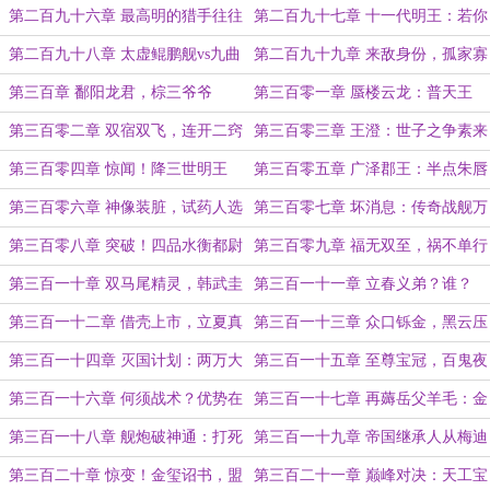
罪己诏！
相宁有种乎？
第二百九十六章 最高明的猎手往往
第二百九十七章 十一代明王：若你
以猎物的姿态出现
们听不懂圣旨，朕也略通几分佛法
第二百九十八章 太虚鲲鹏舰vs九曲
第二百九十九章 来敌身份，孤家寡
浊河舰
人（求票）
第三百章 鄱阳龙君，棕三爷爷
第三百零一章 蜃楼云龙：普天王
土，三官法界！
第三百零二章 双宿双飞，连开二窍
第三百零三章 王澄：世子之争素来
如此！
第三百零四章 惊闻！降三世明王
第三百零五章 广泽郡王：半点朱唇
身！
无人尝，吾儿赛过佛跳墙
第三百零六章 神像装脏，试药人选
第三百零七章 坏消息：传奇战舰万
翼天使号，出动！
第三百零八章 突破！四品水衡都尉
第三百零九章 福无双至，祸不单行
（求票）
第三百一十章 双马尾精灵，韩武圭
第三百一十一章 立春义弟？谁？
授首
我？
第三百一十二章 借壳上市，立夏真
第三百一十三章 众口铄金，黑云压
身
城（求票）
第三百一十四章 灭国计划：两万大
第三百一十五章 至尊宝冠，百鬼夜
军灭亡大昭王朝！
行（求月票）
第三百一十六章 何须战术？优势在
第三百一十七章 再薅岳父羊毛：金
我，全军压上！
钱力士，出阵！
第三百一十八章 舰炮破神通：打死
第三百一十九章 帝国继承人从梅迪
我，或者被我打死！
纳塞利公国开始！
第三百二十章 惊变！金玺诏书，盟
第三百二十一章 巅峰对决：天工宝