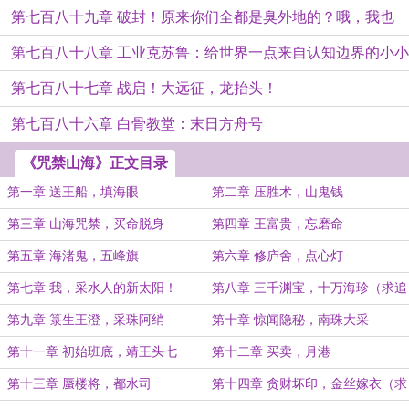
第七百八十九章 破封！原来你们全都是臭外地的？哦，我也
第七百八十八章 工业克苏鲁：给世界一点来自认知边界的小小
是
第七百八十七章 战启！大远征，龙抬头！
震撼
第七百八十六章 白骨教堂：末日方舟号
《咒禁山海》正文目录
第一章 送王船，填海眼
第二章 压胜术，山鬼钱
第三章 山海咒禁，买命脱身
第四章 王富贵，忘磨命
第五章 海渚鬼，五峰旗
第六章 修庐舍，点心灯
第七章 我，采水人的新太阳！
第八章 三千渊宝，十万海珍（求追
读）
第九章 箓生王澄，采珠阿绡
第十章 惊闻隐秘，南珠大采
第十一章 初始班底，靖王头七
第十二章 买卖，月港
第十三章 蜃楼将，都水司
第十四章 贪财坏印，金丝嫁衣（求