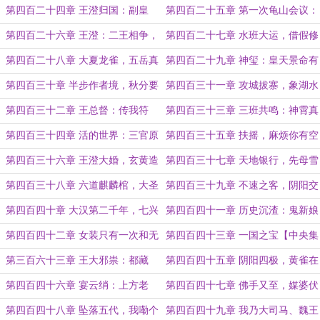
来
督
第四百二十四章 王澄归国：副皇
第四百二十五章 第一次龟山会议：
帝？我家韩工？（4000）
二王不得不除！（两章7000求票）
第四百二十六章 王澄：二王相争，
第四百二十七章 水班大运，借假修
两难自解！
真
第四百二十八章 大夏龙雀，五岳真
第四百二十九章 神玺：皇天景命有
形
德者昌
第四百三十章 半步作者境，秋分要
第四百三十一章 攻城拔寨，象湖水
独走
神
第四百三十二章 王总督：传我符
第四百三十三章 三班共鸣：神霄真
诏，全州严打！
王箓！
第四百三十四章 活的世界：三官原
第四百三十五章 扶摇，麻烦你有空
是精、气、神！
给我烧个纸
第四百三十六章 王澄大婚，玄黄造
第四百三十七章 天地银行，先母雪
化
妆
第四百三十八章 六道麒麟棺，大圣
第四百三十九章 不速之客，阴阳交
翻天印
汇
第四百四十章 大汉第二千年，七兴
第四百四十一章 历史沉渣：鬼新娘
汉室荣光
第四百四十二章 女装只有一次和无
第四百四十三章 一国之宝【中央集
数次
权】套装：清君侧檄文
第三百六十三章 王大邪祟：都藏
第四百四十五章 阴阳四极，黄雀在
好，我要来找你们咯
后（4000字）
第四百四十六章 宴云绡：上方老
第四百四十七章 佛手又至，媒婆伏
母，你家没了！
诛（求票）
第四百四十八章 坠落五代，我嘞个
第四百四十九章 我乃大司马、魏王