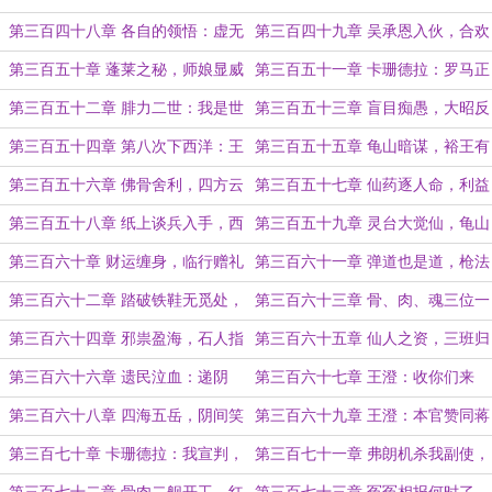
也不是个凡人
窍顿悟，丹法二祖
第三百四十八章 各自的领悟：虚无
第三百四十九章 吴承恩入伙，合欢
丹法和阴阳丹法
派开张
第三百五十章 蓬莱之秘，师娘显威
第三百五十一章 卡珊德拉：罗马正
统也可以在东海国
第三百五十二章 腓力二世：我是世
第三百五十三章 盲目痴愚，大昭反
界之王，阿巴阿巴
应
第三百五十四章 第八次下西洋：王
第三百五十五章 龟山暗谋，裕王有
澄率队，钦差总兵
请
第三百五十六章 佛骨舍利，四方云
第三百五十七章 仙药逐人命，利益
动
共同体
第三百五十八章 纸上谈兵入手，西
第三百五十九章 灵台大觉仙，龟山
游释厄刊发
景教徒（4400）
第三百六十章 财运缠身，临行赠礼
第三百六十一章 弹道也是道，枪法
也是法，银河也是河
第三百六十二章 踏破铁鞋无觅处，
第三百六十三章 骨、肉、魂三位一
得来全不费工夫
体（二合一）
第三百六十四章 邪祟盈海，石人指
第三百六十五章 仙人之资，三班归
路
宿
第三百六十六章 遗民泣血：递阴
第三百六十七章 王澄：收你们来
状，烧王告（重要设定）
了！
第三百六十八章 四海五岳，阴间笑
第三百六十九章 王澄：本官赞同蒋
话
副使的提议
第三百七十章 卡珊德拉：我宣判，
第三百七十一章 弗朗机杀我副使，
你有罪！
升血旗，杀无赦！