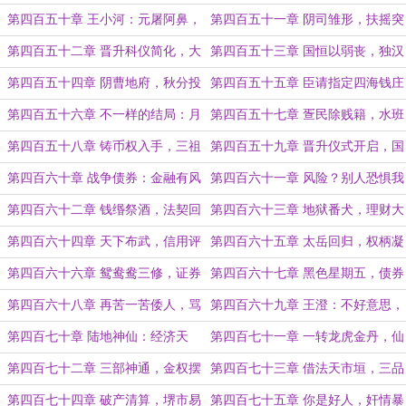
太监王朝
刘谌之后！
第四百五十章 王小河：元屠阿鼻，
第四百五十一章 阴司雏形，扶摇突
修罗法界！
破（月初求票）
第四百五十二章 晋升科仪简化，大
第四百五十三章 国恒以弱丧，独汉
汉公主阿玖
以强亡
第四百五十四章 阴曹地府，秋分投
第四百五十五章 臣请指定四海钱庄
诚
为唯一对外贸易结算钱庄！
第四百五十六章 不一样的结局：月
第四百五十七章 疍民除贱籍，水班
港开关
大运起
第四百五十八章 铸币权入手，三祖
第四百五十九章 晋升仪式开启，国
师暗谋
家炉鼎计划
第四百六十章 战争债券：金融有风
第四百六十一章 风险？别人恐惧我
险，投资需谨慎
贪婪，给我全压！
第四百六十二章 钱缗祭酒，法契回
第四百六十三章 地狱番犬，理财大
响
师（4100求票）
第四百六十四章 天下布武，信用评
第四百六十五章 太岳回归，权柄凝
级
聚
第四百六十六章 鸳鸯鸯三修，证券
第四百六十七章 黑色星期五，债券
屋收网
变废纸
第四百六十八章 再苦一苦倭人，骂
第四百六十九章 王澄：不好意思，
名我来背（两章7000求票）
你来晚了，债来！
第四百七十章 陆地神仙：经济天
第四百七十一章 一转龙虎金丹，仙
规，立！（两章7000求票）
身法天象地
第四百七十二章 三部神通，金权摆
第四百七十三章 借法天市垣，三品
渡
敌二品
第四百七十四章 破产清算，堺市易
第四百七十五章 你是好人，奸情暴