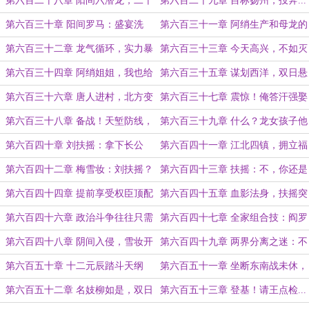
第六百二十八章 阳间六潜龙，二十
第六百二十九章 目标扬州，投奔...
四诸天
刘皇姑！
第六百三十章 阳间罗马：盛宴洗
第六百三十一章 阿绡生产和母龙的
礼，开门揖盗
产后护理
第六百三十二章 龙气循环，实力暴
第六百三十三章 今天高兴，不如灭
涨！
个国玩玩如何？
第六百三十四章 阿绡姐姐，我也给
第六百三十五章 谋划西洋，双日悬
你看个大宝贝
空
第六百三十六章 唐人进村，北方变
第六百三十七章 震惊！俺答汗强娶
故
外孙女和孙媳妇？
第六百三十八章 备战！天堑防线，
第六百三十九章 什么？龙女孩子他
域外天魔！
爹不是王富贵？
第六百四十章 刘扶摇：拿下长公
第六百四十一章 江北四镇，拥立福
主，尊天子以令群雄！
王
第六百四十二章 梅雪妆：刘扶摇？
第六百四十三章 扶摇：不，你还是
来做朕的...儿媳妇吧！
给我当妹妹吧！
第六百四十四章 提前享受权臣顶配
第六百四十五章 血影法身，扶摇突
待遇：夜宿龙床！
破
第六百四十六章 政治斗争往往只需
第六百四十七章 全家组合技：阎罗
要最朴素的打开方式
让你三更死，不敢留人到五更！
第六百四十八章 阴间入侵，雪妆开
第六百四十九章 两界分离之迷：不
团
知有汉无论魏晋？
第六百五十章 十二元辰踏斗天纲
第六百五十一章 坐断东南战未休，
录：退！退！退！
天下英雄谁敌手？
第六百五十二章 名妓柳如是，双日
第六百五十三章 登基！请王点检...