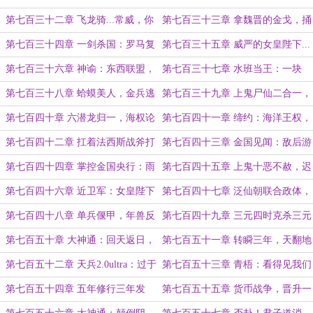
五气朝元！
看到王灵官打朱庇特
第七百三十二章 飞龙骑...常威，你
第七百三十三章 拿魏晋的金戈，捅
还说你不会武功？
奥斯曼的苏丹？
第七百三十四章 一剑杀国：罗马复
第七百三十五章 威严的女皇陛下...
辟，三教圣女
进入君士坦丁堡！
第七百三十六章 神谕：东西联盟，
第七百三十七章 水班当王：一块
各怀鬼胎
土，水里煮，豆子开花爬上釜
第七百三十八章 蛤蟆美人，金兵逃
第七百三十九章 上鬼尸仙二合一，
脱
金国接盘离间计
第七百四十章 六潜龙归一，海权论
第七百四十一章 缔约：海洋王权，
晋升（五一快乐！预计本月完结）
国际秩序
第七百四十二章 扛着法西斯战斧打
第七百四十三章 金国见闻：敌后游
下第三帝国！
击队，许诺平西王（二合一）
第七百四十四章 掌控金国央行：雨
第七百四十五章 上鬼十恶不赦，迟
水可真是个好人啊！
暮伊凡雷帝
第七百四十六章 近卫军：女皇陛下
第七百四十七章 泛仙朝联合政体，
万岁，乌拉——！
立！
第七百四十八章 单兵偃甲，年兽反
第七百四十九章 三元四时克杀三元
噬
终始
第七百五十章 大神通：回天返日，
第七百五十一章 转瞬三年，天翻地
宙光洞见
覆
第七百五十二章 天兵2.0ultra：过于
第七百五十三章 青梧：看得见我们
落后，可以展示
就要被吃掉哦！
第七百五十四章 五年修行三年发
第七百五十五章 货币战争，晋升一
展：从天子到人皇！
品