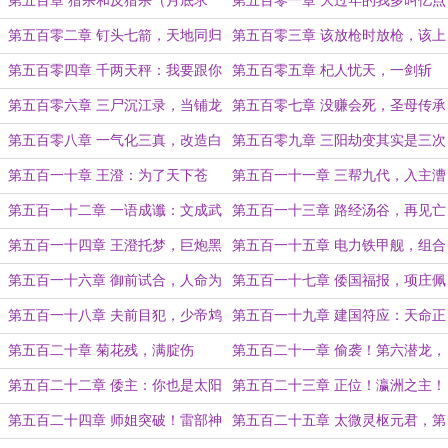
第五百章 猎杀和反猎杀（月底求
第五百零一章 大过年的我多叫亿点
票）
人来热闹热闹也是很合理的吧？
第五百零二章 钉头七箭，天地同归
第五百零三章 该放枪时放枪，该上
香时上香
第五百零四章 千两天秤：我要跟你
第五百零五章 杞人忧天，一剑斩
比潘驴邓小闲！
星！
第五百零六章 三尸沉江录，当铺龙
第五百零七章 没赚会死，圣母传承
虎斋
（月底双倍求票）
第五百零八章 一气化三真，改造白
第五百零九章 三阳劫变其实是三次
莲教
工业革命？
第五百一十章 王澄：为了天下苍
第五百一十一章 三帮九代，入主漕
生，再苦一苦我自己又有何妨？
帮（最后一天求票）
第五百一十二章 一语成谶：文成武
第五百一十三章 路经汤谷，再见亡
德，一统瀛洲
母（元旦快乐！）
第五百一十四章 王澄托梦，巨炮黑
第五百一十五章 电力铁甲舰，组合
船（月初求票）
三神器
第五百一十六章 御前试合，人命为
第五百一十七章 倭国福报，项庄佩
戏
剑
第五百一十八章 夫前目犯，少帝鸩
第五百一十九章 建国符应：天命正
酒
符，星躔归中！
第五百二十章 菊花残，满腚伤
第五百二十一章 偷袭！第六潜龙，
高天万丈鬼！
第五百二十二章 倭主：你也是太阳
第五百二十三章 正位！瀛洲之主！
神之子？那朕是谁？
第五百二十四章 师姐突破！雷部神
第五百二十五章 太微灵枢元君，第