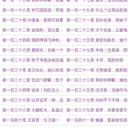
第一百一十六章 香积寺牌匾：谁输
第一百一十七章 叛军？这话你跟我
谁是叛军！
的神威大将军炮说去吧！
第一百一十八章 对万国宣战：帝国
第一百一十九章 什么？让我去卧底
正统继承人套装
五峰旗？（求订求票）
第一百二十章 讨债鬼：那我可就要
第一百二十一章 反向化形，师姐下
挨个追债咯！
落（求订求票）
第一百二十二章 金钱剑，雷公轰，
第一百二十三章 才子名妓，云蒙鬼
还不完的恩情贷
师（求订求票）
第一百二十四章 偶因博戏飞神剑，
第一百二十五章 麦哲伦船长，做个
摧却终南第一峰！
交易如何？
第一百二十六章 麦哲伦：先救一个
第一百二十七章 丰收！交易成，阴
看看实力
阳手
第一百二十八章 世子爷抵达他忠诚
第一百二十九章 大哥，我想你死
的东海国！
了！（求订求票）
第一百三十章 老王站台，核心班底
第一百三十一章 大势难逆，致胜联
盟（求订求票）
第一百三十二章 玄武门牌匾：世子
第一百三十三章 香积寺牌匾：俺也
之争速来如此！
一样！
第一百三十四章 追杀！刘氏后人，
第一百三十五章 沈月夜：无物可为
郑和宝图
恒真，手段不存桎梏！
第一百三十六章 以牙还牙：呐，这
第一百三十七章 你的手下不错，现
就叫做专业！
在都是我的了
第一百三十八章 大嫂旺夫，巫蛊之
第一百三十九章 老罗，你要老婆不
祸
要？
第一百四十章 王富贵：引刀成一
第一百四十一章 佩服，姜副使你真