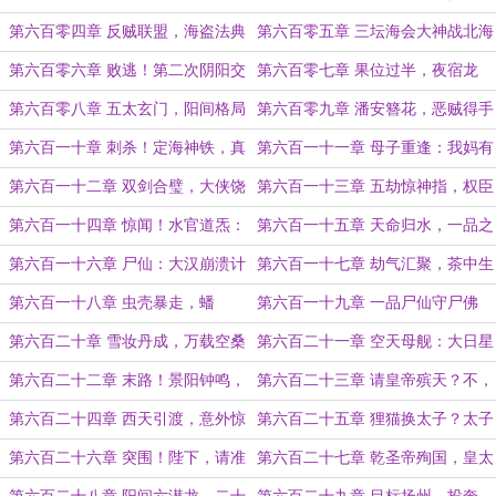
点地图？
遇袭！（新年快乐！）
第六百零四章 反贼联盟，海盗法典
第六百零五章 三坛海会大神战北海
（二合一）
巨妖
第六百零六章 败逃！第二次阴阳交
第六百零七章 果位过半，夜宿龙
汇！
床！
第六百零八章 五太玄门，阳间格局
第六百零九章 潘安簪花，恶贼得手
第六百一十章 刺杀！定海神铁，真
第六百一十一章 母子重逢：我妈有
假哈桑（明天恢复两更）
大boss之资
第六百一十二章 双剑合璧，大侠饶
第六百一十三章 五劫惊神指，权臣
命
当国贼
第六百一十四章 惊闻！水官道炁：
第六百一十五章 天命归水，一品之
龙虎阴阳化生炁！
上的契机！
第六百一十六章 尸仙：大汉崩溃计
第六百一十七章 劫气汇聚，茶中生
划，启动！
虫（4000）
第六百一十八章 虫壳暴走，蟠
第六百一十九章 一品尸仙守尸佛
桃“添寿”
主：刘氏皇族皆杀！
第六百二十章 雪妆丹成，万载空桑
第六百二十一章 空天母舰：大日星
（月初求票）
槎，日心元磁
第六百二十二章 末路！景阳钟鸣，
第六百二十三章 请皇帝殡天？不，
无人救驾
赤霄，剑来！！！
第六百二十四章 西天引渡，意外惊
第六百二十五章 狸猫换太子？太子
变
换“狸猫”！（元宵节快乐）
第六百二十六章 突围！陛下，请准
第六百二十七章 乾圣帝殉国，皇太
承恩先走一步！
女长平