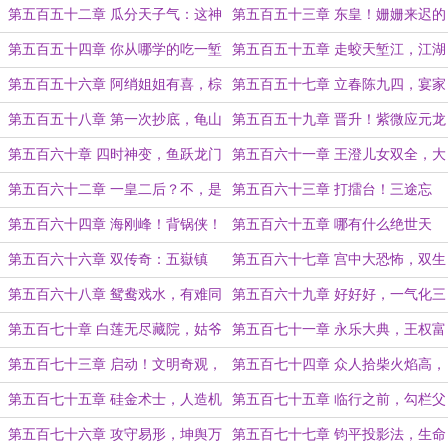
年河东报婚仇
蟒雀吞龙
第五百五十二章 瓜分天子气：这神
第五百五十三章 东皇！姗姗来迟的
道职官当多大才叫大啊？
消息
第五百五十四章 你从哪学的吃一堑
第五百五十五章 走蛟天堑江，江湖
长一智这种坏毛病？
追杀令！
第五百五十六章 阿绡姐姐有喜，棕
第五百五十七章 立春陈九四，宴家
三舍人拦路
痞子龙
第五百五十八章 第一次抄底，龟山
第五百五十九章 晋升！紫微应元龙
代总管
君！
第五百六十章 四时神变，鱼跃龙门
第五百六十一章 王澄儿女双全，大
靖仙朝定鼎！
第五百六十二章 一皇二后？不，是
第五百六十三章 打擂台！三途忘
天道三皇！
川，酆都鬼城！
第五百六十四章 海刚峰！背锅侠！
第五百六十五章 哪有什么绝世天
大昭乱！（4000字）
骄？不过都是临死前的幻想罢了
第五百六十六章 双传奇：五嶽镇
第五百六十七章 宫中大恐怖，双生
狱，移山填海！
并蒂莲（月底求票）
第五百六十八章 鸳鸯戏水，有难同
第五百六十九章 好好好，一气化三
当（4200）
真是让你们这么玩的？
第五百七十章 白莲无尽藏院，姑爷
第五百七十一章 永乐大典，王权富
连吃带拿（求票）
贵（求票）
第五百七十三章 启动！文明奇观，
第五百七十四章 众人拾柴火焰高，
灯塔之国！
路灯警告不要飘！
第五百七十五章 硅金术士，人造机
第五百七十五章 临行之前，勾栏父
魂（月初求票）
子（两章7000求票）
第五百七十六章 攻守易形，坤舆万
第五百七十七章 钧平投影法，生命