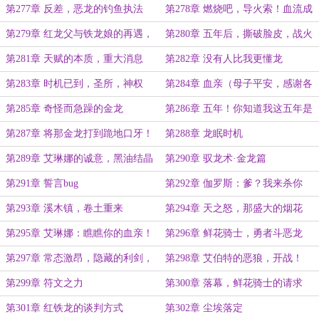
金龙
第277章 反差，恶龙的钓鱼执法
第278章 燃烧吧，导火索！血流成
河（日万求月票）
第279章 红龙父与铁龙娘的再遇，
第280章 五年后，撕破脸皮，战火
烈焰，鲜血，死亡
燃起
第281章 天赋的本质，重大消息
第282章 没有人比我更懂龙
第283章 时机已到，圣所，神权
第284章 血亲（母子平安，感谢各
位的祝福）
第285章 奇怪而急躁的金龙
第286章 五年！你知道我这五年是
怎么过的吗？！
第287章 将那金龙打到跪地口牙！
第288章 龙眠时机
第289章 艾琳娜的诚意，黑油结晶
第290章 驭龙术·金龙篇
第291章 誓言bug
第292章 伽罗斯：爹？我来杀你
了！（日万求月票）
第293章 溪木镇，卷土重来
第294章 天之怒，那盛大的烟花
（日万求月票）
第295章 艾琳娜：瞧瞧你的血亲！
第296章 鲜花骑士，勇者斗恶龙
第297章 常态激昂，隐藏的利剑，
第298章 艾伯特的恶狼，开战！
战争
第299章 符文之力
第300章 落幕，鲜花骑士的请求
（求月票）
第301章 红铁龙的谈判方式
第302章 尘埃落定