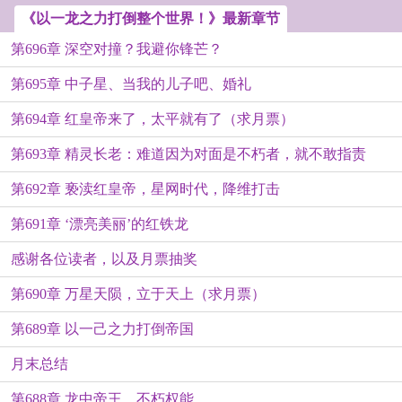
《以一龙之力打倒整个世界！》最新章节
第696章 深空对撞？我避你锋芒？
第695章 中子星、当我的儿子吧、婚礼
第694章 红皇帝来了，太平就有了（求月票）
第693章 精灵长老：难道因为对面是不朽者，就不敢指责
第692章 亵渎红皇帝，星网时代，降维打击
吗？！（求月票）
第691章 ‘漂亮美丽’的红铁龙
感谢各位读者，以及月票抽奖
第690章 万星天陨，立于天上（求月票）
第689章 以一己之力打倒帝国
月末总结
第688章 龙中帝王，不朽权能