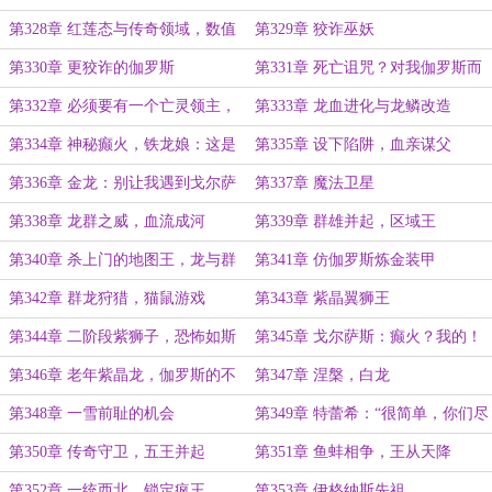
章劲更，求月票！）
军团（两章猛更，求月票！）
第328章 红莲态与传奇领域，数值
第329章 狡诈巫妖
与机制（三章狂更，求月票！）
第330章 更狡诈的伽罗斯
第331章 死亡诅咒？对我伽罗斯而
言是祝福呀！
第332章 必须要有一个亡灵领主，
第333章 龙血进化与龙鳞改造
军团抵达
第334章 神秘癫火，铁龙娘：这是
第335章 设下陷阱，血亲谋父
戈尔顿？
第336章 金龙：别让我遇到戈尔萨
第337章 魔法卫星
斯的后代，否则......
第338章 龙群之威，血流成河
第339章 群雄并起，区域王
第340章 杀上门的地图王，龙与群
第341章 仿伽罗斯炼金装甲
狮
第342章 群龙狩猎，猫鼠游戏
第343章 紫晶翼狮王
第344章 二阶段紫狮子，恐怖如斯
第345章 戈尔萨斯：癫火？我的！
第346章 老年紫晶龙，伽罗斯的不
第347章 涅槃，白龙
安
第348章 一雪前耻的机会
第349章 特蕾希：“很简单，你们尽
情的侮辱我就是了！”
第350章 传奇守卫，五王并起
第351章 鱼蚌相争，王从天降
第352章 一统西北，锁定疯王
第353章 伊格纳斯先祖