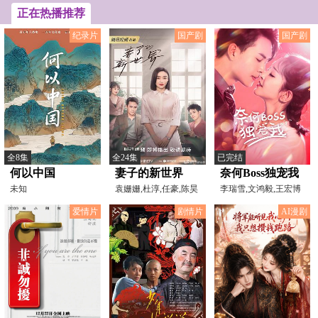
生》
正在热播推荐
纪录片
国产剧
国产剧
全8集
全24集
已完结
何以中国
妻子的新世界
奈何Boss独宠我
未知
袁姗姗,杜淳,任豪,陈昊
李瑞雪,文鸿毅,王宏博
明,杨蕊嘉,张钊,张雯
爱情片
剧情片
AI漫剧