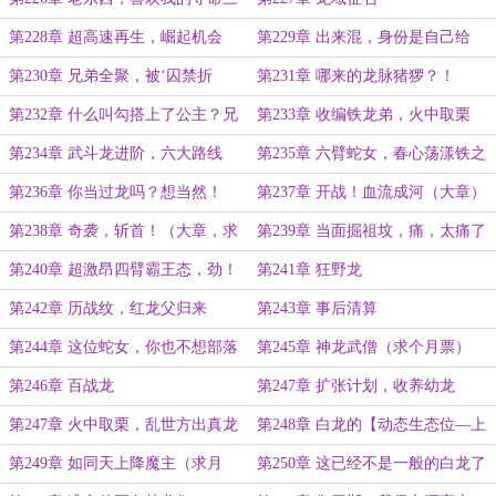
十连吗？
第228章 超高速再生，崛起机会
第229章 出来混，身份是自己给
的，狐假虎威
第230章 兄弟全聚，被‘囚禁折
第231章 哪来的龙脉猪猡？！
磨’的戈尔顿？
第232章 什么叫勾搭上了公主？兄
第233章 收编铁龙弟，火中取栗
弟的成功更让人揪心！
第234章 武斗龙进阶，六大路线
第235章 六臂蛇女，春心荡漾铁之
（重点章）
王
第236章 你当过龙吗？想当然！
第237章 开战！血流成河（大章）
第238章 奇袭，斩首！（大章，求
第239章 当面掘祖坟，痛，太痛了
月票）
（大章）
第240章 超激昂四臂霸王态，劲！
第241章 狂野龙
霸！强！（超大章高潮，求月票）
第242章 历战纹，红龙父归来
第243章 事后清算
第244章 这位蛇女，你也不想部落
第245章 神龙武僧（求个月票）
被摧毁吧？
第246章 百战龙
第247章 扩张计划，收养幼龙
第247章 火中取栗，乱世方出真龙
第248章 白龙的【动态生态位—上
下侮辱】理论
第249章 如同天上降魔主（求月
第250章 这已经不是一般的白龙了