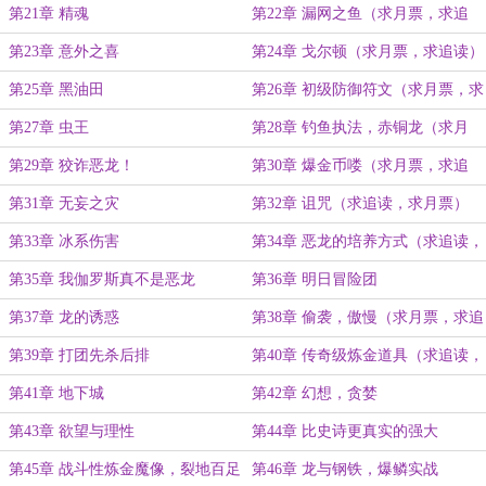
追读）
第21章 精魂
第22章 漏网之鱼（求月票，求追
读）
第23章 意外之喜
第24章 戈尔顿（求月票，求追读）
第25章 黑油田
第26章 初级防御符文（求月票，求
追读）
第27章 虫王
第28章 钓鱼执法，赤铜龙（求月
票，求追读）
第29章 狡诈恶龙！
第30章 爆金币喽（求月票，求追
读）
第31章 无妄之灾
第32章 诅咒（求追读，求月票）
第33章 冰系伤害
第34章 恶龙的培养方式（求追读，
求月票）
第35章 我伽罗斯真不是恶龙
第36章 明日冒险团
第37章 龙的诱惑
第38章 偷袭，傲慢（求月票，求追
读）
第39章 打团先杀后排
第40章 传奇级炼金道具（求追读，
求月票）
第41章 地下城
第42章 幻想，贪婪
第43章 欲望与理性
第44章 比史诗更真实的强大
第45章 战斗性炼金魔像，裂地百足
第46章 龙与钢铁，爆鳞实战