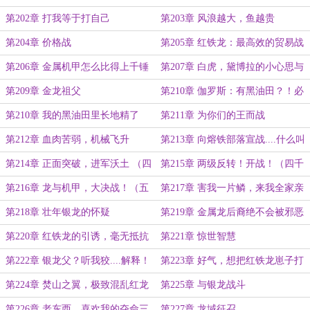
第202章 打我等于打自己
第203章 风浪越大，鱼越贵
第204章 价格战
第205章 红铁龙：最高效的贸易战
是将对手全部杀死
第206章 金属机甲怎么比得上千锤
第207章 白虎，黛博拉的小心思与
百炼的血肉？
新谜题
第209章 金龙祖父
第210章 伽罗斯：有黑油田？！必
须重拳出击！
第210章 我的黑油田里长地精了
第211章 为你们的王而战
第212章 血肉苦弱，机械飞升
第213章 向熔铁部落宣战....什么叫
他们已经打上门了？！
第214章 正面突破，进军沃土 （四
第215章 两级反转！开战！（四千
千大章）
大章）
第216章 龙与机甲，大决战！（五
第217章 害我一片鳞，来我全家亲
千高潮大章，求月票）
第218章 壮年银龙的怀疑
第219章 金属龙后裔绝不会被邪恶
蛊惑
第220章 红铁龙的引诱，毫无抵抗
第221章 惊世智慧
的黛博拉
第222章 银龙父？听我狡....解释！
第223章 好气，想把红铁龙崽子打
（求月票）
到满地找牙
第224章 焚山之翼，极致混乱红龙
第225章 与银龙战斗
父
第226章 老东西，喜欢我的夺命三
第227章 龙域征召