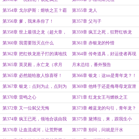
第354章 戈尔萨斯：熔铁之王？霸
第355章 龙人
气侧漏，该杀！
第356章 爹，我来杀你了！
第357章 父与子
第358章 世上最强之龙（超大章，
第359章 疯王之死，狂野红铁龙
求月票！）
第360章 我需要毁灭点什么
第361章 赤银龙的怜惜
第362章 把红铁龙崽子打的满地找
第364章 传奇道具，好运使者再现
牙，一雪前耻！
第365章 英灵殿，永亡龙（求月
月末总结，番外预告
票）
第365章 必然能给敌人惊喜呀！
第366章 银龙：这tm是青年龙？！
（月末求票）
第367章 银龙：点到为止，点到为
第369章 他终于还是侮辱母龙宣泄
止！（大章，求月票）
怒火了
第370章 雷鸣之心
第371章 红龙女王与燃铁之王
第372章 又一位弑父无悔
第373章 雌蓝龙的勾引，青年龙？
那更好了！
第374章 疯王已死，领地合该由我
第375章 黛博拉，来，跟我生小
继承！
龙！
第376章 让血流成河，让荒野燃
第377章 别问，问就是汗水