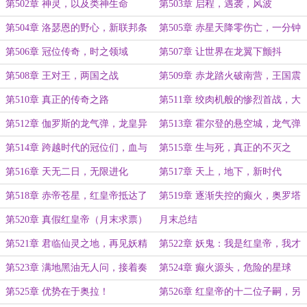
焰，让诸国燃烧
第502章 神灵，以及类神生命
第503章 启程，遇袭，风波
第504章 洛瑟恩的野心，新联邦条
第505章 赤星天降零伤亡，一分钟
约
生擒西奥王（大章，求月票）
第506章 冠位传奇，时之领域
第507章 让世界在龙翼下颤抖
第508章 王对王，两国之战
第509章 赤龙踏火破南营，王国震
怒烽烟起。
第510章 真正的传奇之路
第511章 绞肉机般的惨烈首战，大
地操纵仪
第512章 伽罗斯的龙气弹，龙皇异
第513章 霍尔登的悬空城，龙气弹
次元
与时之壁
第514章 跨越时代的冠位们，血与
第515章 生与死，真正的不灭之
火。
龙！（超大高潮章，求月票）
第516章 天无二日，无限进化
第517章 天上，地下，新时代
第518章 赤帝苍星，红皇帝抵达了
第519章 逐渐失控的癫火，奥罗塔
他忠诚的洛瑟恩（求月票）
拉大陆的灾难
第520章 真假红皇帝（月末求票）
月末总结
第521章 君临仙灵之地，再见妖精
第522章 妖鬼：我是红皇帝，我才
龙
是红皇帝！
第523章 满地黑油无人问，接着奏
第524章 癫火源头，危险的星球
乐接着舞
第525章 优势在于奥拉！
第526章 红皇帝的十二位子嗣，另