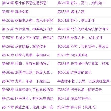
恕！
第649章 弱小的邪恶也是邪恶
第650章 裁决，死亡，始终如一
（超大高潮章，求月票）
第651章 裁决命格
第652章 诸神之怒
第653章 妖精龙之神，喜乐王庭的
第654章 野心，探出爪牙
橄榄枝
第655章 宏伟蓝图，神圣奥拉的大
第656章 死亡的巨龙将统治所有世
远征
界
第657章 龙域之下的深渊，夜色烂
第658章 至尊之龙， 优胜劣汰
漫时
第659章 远古隐秘，权能传承
第660章 不朽，莱茵哈特，蒸蒸日
上
第661章 暗星与晨曦，帝国风云
第662章 向深渊冲锋
第663章 抉择，没有永恒的敌人
第664章 云霄城中的红皇帝，好戏
开场（求月票）
第665章 深渊与巨龙（超级大章，
第666章 红铁龙的腐化
求月票）
第667章 方舟、落幕、下跪的王
半夜睡不着，反思，以及疯狂星期
（求月票）
四月票抽奖
第668章 红皇帝来到了他忠诚的霍
第669章 劈开风暴，撕碎乌云
尔登（求月票）
第670章 阿萨利亚：时间站在我这
第671章 燃烧的亚特兰
里
第672章 致密之躯，化身天体（高
第673章 神与神（求月票）