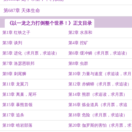
第687章 天体生命
《以一龙之力打倒整个世界！》正文目录
第1章 红铁之子
第2章 水亲和
第3章 谈判
第4章 挖矿
第5章 进化（求月票，求追读）
第6章 缓冲鳞（求月票，求追读）
第7章 洛瑟恩联邦
第8章 虫群
第9章 刺尾狮
第10章 力量与速度（求追读，求月
票）
第11章 龙翼刀
第12章 赤鳞蟒（求月票，求追读）
第13章 离巢，尾环
第14章 熊群（求追读，求月票）
第15章 暴熊首领
第16章 炼金道具（求月票，求追
读）
第17章 追杀
第18章 危险（求月票，求追读）
第19章 啃岩部落
第20章 伽罗斯的害怕（求月票，求