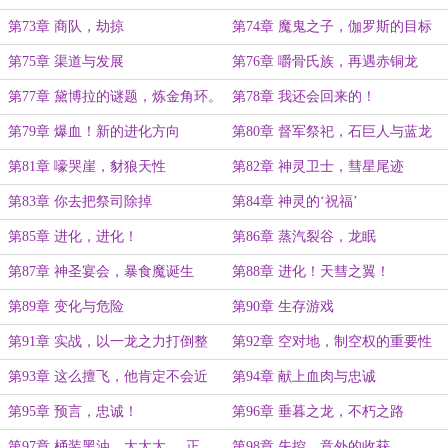
第73章 商队，劫掠
第74章 魔鬼之子，伽罗斯的目标
第75章 渠道与发展
第76章 嚼骨氏族，再遇赤铜龙
第77章 黛博拉的谜题，炼金角环。
第78章 我还会回来的！
第79章 爆血！新的进化方向
第80章 督军祭祀，石巨人与蓝龙
第81章 嚎哭崖，豺狼天性
第82章 神灵卫士，彗星尾迹
第83章 你去把祭司除掉
第84章 神灵的‘祝福’
第85章 进化，进化！
第86章 蒸汽裂谷，龙眠
第87章 神圣宴会，暴食魔诞生
第88章 进化！天彗之翼！
第89章 变化与危险
第90章 生存游戏
第91章 实战，以一龙之力打倒整
第92章 空对地，制空权的重要性
个.........食人魔氏族！
第93章 这么擅飞，他肯定不会近
第94章 献上血肉与忠诚
战，稳了！
第95章 预言，忠诚！
第96章 垂暮之龙，不朽之路
第97章 桶装黑油，太太太.....正
第98章 失控，意外的收获