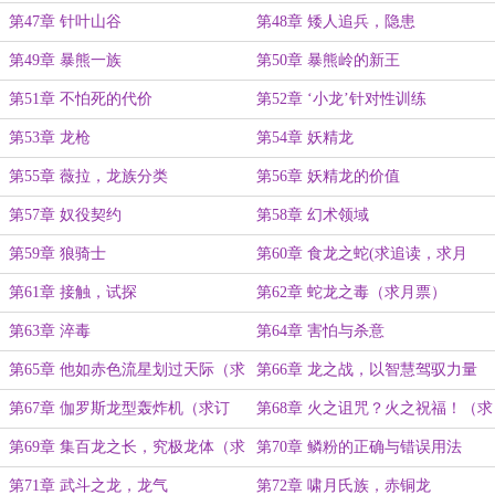
第47章 针叶山谷
第48章 矮人追兵，隐患
第49章 暴熊一族
第50章 暴熊岭的新王
第51章 不怕死的代价
第52章 ‘小龙’针对性训练
第53章 龙枪
第54章 妖精龙
第55章 薇拉，龙族分类
第56章 妖精龙的价值
第57章 奴役契约
第58章 幻术领域
第59章 狼骑士
第60章 食龙之蛇(求追读，求月
票，今天pk推荐)
第61章 接触，试探
第62章 蛇龙之毒（求月票）
第63章 淬毒
第64章 害怕与杀意
第65章 他如赤色流星划过天际（求
第66章 龙之战，以智慧驾驭力量
订阅！）
（求订阅！）
第67章 伽罗斯龙型轰炸机（求订
第68章 火之诅咒？火之祝福！（求
阅）
订阅）
第69章 集百龙之长，究极龙体（求
第70章 鳞粉的正确与错误用法
订阅）
第71章 武斗之龙，龙气
第72章 啸月氏族，赤铜龙