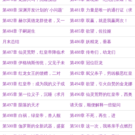
龙类再次伟大
第480章 深渊开发计划的‘小问题’
第481章 力量是唯一的通行证（求
月票）
第482章 赫尔莫德龙群使者，又一
第483章 双赢，就是我赢两次！
个恶龙之国（求月票）
第484章 子嗣诞生
第485章 欲望，佐拉娅
月末总结
第486章 妖精龙，垂暮
第487章 仙灵荒野，红皇帝降临术
第488章 传奇们，幼龙们
第489章 伊格纳斯传统，父见子未
第490章 冠位巨龙
亡......（大章求月票）
第491章 红龙女王的馈赠，二对
第492章 弑父杀子，穷凶极恶红皇
二，四子之战
帝（求月票）
第493章 红皇帝：成为我的义子或
第494章 欲望，引火自焚的金龙娜
义女
莎
第495章 第一位义子，沉睡（求月
第496章 仙灵荒野的红皇帝，西奥
票）
的少年传奇
第497章 陨落的天才
请天假，顺便解释一些疑问
第498章 白祸，绿皇帝，兽人舰
第499章 不死，再生，进
队，苏醒
化，‘真’一眼瞪爆卫星
第500章 伽罗斯的全新武器，盛宴
第501章 这一次，我将亲手点燃烈