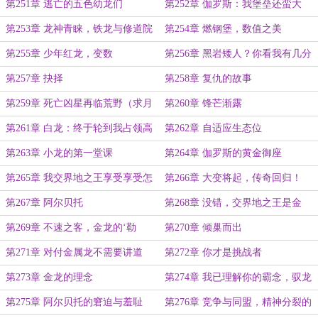
票）
第251章 逃亡的五色幼龙们
第252章 伽罗斯：我堡垒还蛮大
的，可以直接睡
第253章 龙神青睐，铁龙与修道院
第254章 燃钢堡，数值之美
第255章 少年红龙，变数
第256章 黑岩矮人？你看我有几分
像从前！（月末求票）
第257章 抉择
第258章 复仇的故事
第259章 死亡凶星再临荒野（求月
第260章 锋芒渐露
票）
第261章 白龙：终于轮到我占领高
第262章 自适应生态位
生态位了！
第263章 小龙的第一堂课
第264章 伽罗斯的黄金御座
第265章 我交界地之王享受享受怎
第266章 大变将起，传奇回归！
么了？
（求月票）
第267章 阿尔贝托
第268章 没错，交界地之王是金
龙！
第269章 不速之客，金龙的‘勒
第270章 倾巢而出
索’（日万求月票）
第271章 对付金属龙不需要讲道
第272章 你才是挑战者
义，邪恶的群殴！
第273章 金龙的理念
第274章 我已理解你的霸念，驭龙
术·金龙篇
第275章 阿尔贝托的窘迫与羞耻
第276章 竞争与同盟，精神分裂的