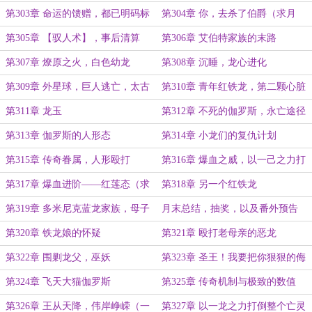
第303章 命运的馈赠，都已明码标
第304章 你，去杀了伯爵（求月
价
票）
第305章 【驭人术】，事后清算
第306章 艾伯特家族的末路
第307章 燎原之火，白色幼龙
第308章 沉睡，龙心进化
第309章 外星球，巨人逃亡，太古
第310章 青年红铁龙，第二颗心脏
白龙，深渊计划
第311章 龙玉
第312章 不死的伽罗斯，永亡途径
之始
第313章 伽罗斯的人形态
第314章 小龙们的复仇计划
第315章 传奇眷属，人形殴打
第316章 爆血之威，以一己之力打
倒群龙！（大章，求月票）
第317章 爆血进阶——红莲态（求
第318章 另一个红铁龙
月票）
第319章 多米尼克蓝龙家族，母子
月末总结，抽奖，以及番外预告
相见
第320章 铁龙娘的怀疑
第321章 殴打老母亲的恶龙
第322章 围剿龙父，巫妖
第323章 圣王！我要把你狠狠的侮
辱呀！
第324章 飞天大猫伽罗斯
第325章 传奇机制与极致的数值
第326章 王从天降，伟岸峥嵘（一
第327章 以一龙之力打倒整个亡灵