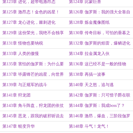
第123章 进化，超带电激昂态
第124章 比蒙巨兽
第125章 激昂态！金色的凶星！
第126章 伽罗斯：我的强大全靠自
（大章）
己
第127章 龙心进化，棘刺进化
第128章 炼金魔像图纸
第129章 这份荣光，我绝不会独享
第130章 传奇目标，可怕的垂暮之
龙
第131章 怪物也要纳税
第132章 伽罗斯的焰雷，爆鳞进化
第133章 人类的傲慢
第134章 拉金属龙入伙
第135章 害怕的伽罗斯：为什么要
第136章 这已经不是一般的怪物
逼我？！
了，必须重拳出击
第137章 毕露锋芒的凶星，向世界
第138章 再搞一波事
露出獠牙！（二合一大章，求月票）
第139章 与正规军的战斗
第140章 天之怒，追与逃
第141章 狩龙团
第142章 伽罗斯：只可惜子爵在联
邦境内，难以下手
第143章 角斗阵盘，狩龙团的依仗
第144章 伽罗斯：我成boss了？
第145章 恶龙，跟我的破邪斩说去
第146章 激昂，爆血，三阶段伽罗
吧
斯，将大局逆转！（二合一大章）
第147章 蜕变升华
第148章 斗气！龙气！