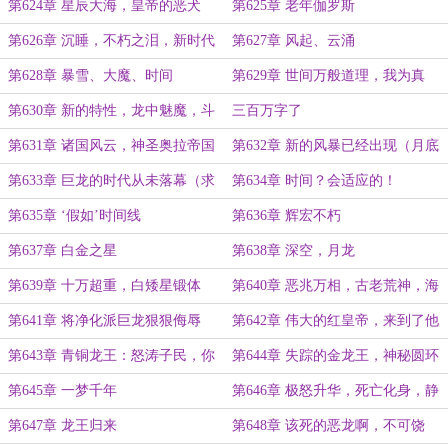
牙！
第624章 星辰大海，皇帝的恶犬
第625章 老年伽罗斯
第626章 沉睡，不朽之泪，新时代
第627章 风起、云涌
第628章 暴雪、大魔、时间
第629章 世间万般道理，我为真
理！（高潮章，求月票）
第630章 新的特性，龙中魅魔，斗
三百万字了
战之龙
第631章 诸国风云，神圣奥拉帝国
第632章 新的风暴已经出现（月底
（月末求票）
了，求月票）
第633章 巨龙的时代从未落幕（求
第634章 时间？会适应的！
月票）
第635章 ‘假如’时间线
第636章 辉宏不朽
第637章 白金之星
第638章 深空，月龙
第639章 十万超重，白矮星锻体
第640章 恶兆万相，古老荒神，海
（求月票）
域之争
第641章 将净化派巨龙狠狠侮辱
第642章 伟大的红皇帝，来到了他
忠诚的怒涛之域（求下月票）
第643章 青铜龙王：怒涛子民，你
第644章 失踪的金龙王，神秘圆环
们的王即将归来
第645章 一梦千年
第646章 极怒升华，死亡化身，静
谧长眠
第647章 龙王归来
第648章 该死的恶龙啊，不可饶