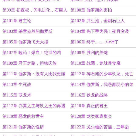
了！
第99章 初夜权，闪电进化，石巨人
第100章 伽罗斯的害怕
第101章 君主论
第102章 共生池，金刚石巨人
第103章 杀意盎然的伽罗斯
第104章 先下手为强！夜月突袭
第105章 伽罗斯飞天大撞
第106章 终于.........中计了
第107章 嗑药！爆血！绝世的凶
第108章 胜利的关键
星！赢！（大章，求月票）
第109章 君王之路，熔铁氏族
第110章 战团，龙脉暴食魔
第111章 伽罗斯：没有人比我更懂
第112章 碎石滩的少年铁龙，死亡
恶龙
之翼
第113章 生死战
第114章 伽罗斯，我愚蠢弱小的弟
弟啊
第115章 驭龙术
第116章 铁龙的战略
第117章 赤翼之主与铁之王的再遇
第118章 真正的君王
第119章 恶龙的救世主
第120章 龙类家庭集会
第121章 伽罗斯的性癖
第122章 戈尔顿的苦恼，三年后