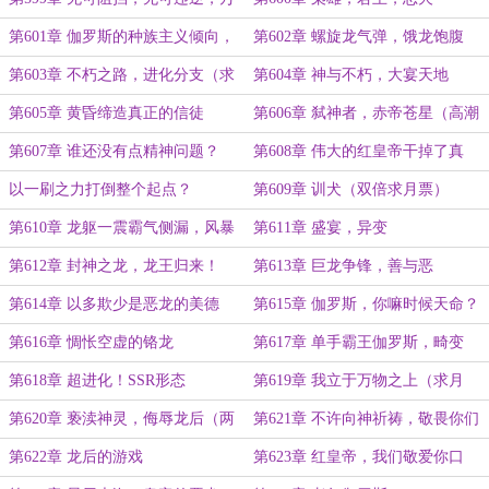
物的毁灭者（高潮大章，求月票）
第601章 伽罗斯的种族主义倾向，
第602章 螺旋龙气弹，饿龙饱腹
暴君之梦
第603章 不朽之路，进化分支（求
第604章 神与不朽，大宴天地
月票）
第605章 黄昏缔造真正的信徒
第606章 弑神者，赤帝苍星（高潮
章，双倍求月票）
第607章 谁还没有点精神问题？
第608章 伟大的红皇帝干掉了真
（双倍求月票）
神，打碎了月亮
以一刷之力打倒整个起点？
第609章 训犬（双倍求月票）
第610章 龙躯一震霸气侧漏，风暴
第611章 盛宴，异变
与利爪（双倍求月票）
第612章 封神之龙，龙王归来！
第613章 巨龙争锋，善与恶
第614章 以多欺少是恶龙的美德
第615章 伽罗斯，你嘛时候天命？
第616章 惆怅空虚的铬龙
第617章 单手霸王伽罗斯，畸变
第618章 超进化！SSR形态
第619章 我立于万物之上（求月
票）
第620章 亵渎神灵，侮辱龙后（两
第621章 不许向神祈祷，敬畏你们
万字求月票）
的皇帝，敬畏我
第622章 龙后的游戏
第623章 红皇帝，我们敬爱你口