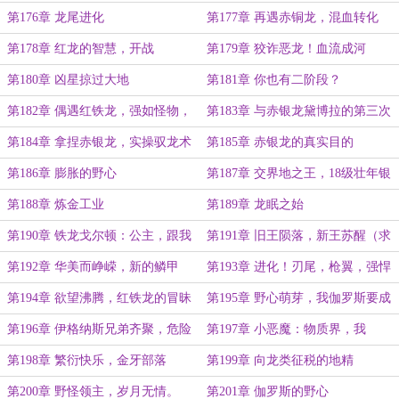
第176章 龙尾进化
第177章 再遇赤铜龙，混血转化
第178章 红龙的智慧，开战
第179章 狡诈恶龙！血流成河
第180章 凶星掠过大地
第181章 你也有二阶段？
第182章 偶遇红铁龙，强如怪物，
第183章 与赤银龙黛博拉的第三次
三阶段全开无法战胜（高潮大章）
见面，新的谜题（求月票）
第184章 拿捏赤银龙，实操驭龙术
第185章 赤银龙的真实目的
第186章 膨胀的野心
第187章 交界地之王，18级壮年银
龙
第188章 炼金工业
第189章 龙眠之始
第190章 铁龙戈尔顿：公主，跟我
第191章 旧王陨落，新王苏醒（求
私奔吧！（求月票）
月票）
第192章 华美而峥嵘，新的鳞甲
第193章 进化！刃尾，枪翼，强悍
的新鳞！
第194章 欲望沸腾，红铁龙的冒昧
第195章 野心萌芽，我伽罗斯要成
邀爱
为交界地之王！
第196章 伊格纳斯兄弟齐聚，危险
第197章 小恶魔：物质界，我
与机遇
来......有恶龙！快逃！
第198章 繁衍快乐，金牙部落
第199章 向龙类征税的地精
第200章 野怪领主，岁月无情。
第201章 伽罗斯的野心