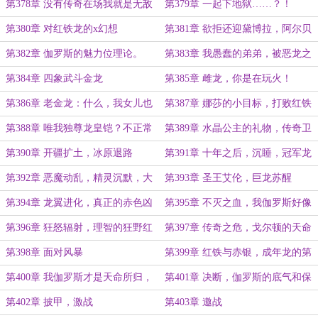
烧！
第378章 没有传奇在场我就是无敌
第379章 一起下地狱……？！
的！
第380章 对红铁龙的x幻想
第381章 欲拒还迎黛博拉，阿尔贝
托的龙姐
第382章 伽罗斯的魅力位理论。
第383章 我愚蠢的弟弟，被恶龙之
王俘虏了！
第384章 四象武斗金龙
第385章 雌龙，你是在玩火！
第386章 老金龙：什么，我女儿也
第387章 娜莎的小目标，打败红铁
不回来了？！
龙
第388章 唯我独尊龙皇铠？不正常
第389章 水晶公主的礼物，传奇卫
的金龙一家
士
第390章 开疆扩土，冰原退路
第391章 十年之后，沉睡，冠军龙
第392章 恶魔动乱，精灵沉默，大
第393章 圣王艾伦，巨龙苏醒
陆统一，王城之战
第394章 龙翼进化，真正的赤色凶
第395章 不灭之血，我伽罗斯好像
翼
无敌了
第396章 狂怒辐射，理智的狂野红
第397章 传奇之危，戈尔顿的天命
铁龙
论。
第398章 面对风暴
第399章 红铁与赤银，成年龙的第
一次
第400章 我伽罗斯才是天命所归，
第401章 决断，伽罗斯的底气和保
危险来袭
险
第402章 披甲，激战
第403章 邀战