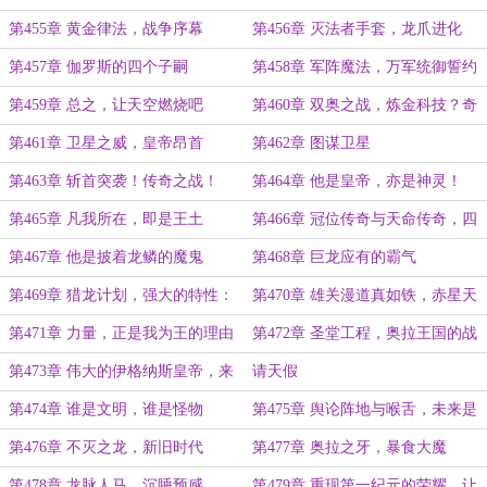
你怎么还没死啊！
第455章 黄金律法，战争序幕
第456章 灭法者手套，龙爪进化
第457章 伽罗斯的四个子嗣
第458章 军阵魔法，万军统御誓约
第459章 总之，让天空燃烧吧
第460章 双奥之战，炼金科技？奇
技淫巧罢了！
第461章 卫星之威，皇帝昂首
第462章 图谋卫星
第463章 斩首突袭！传奇之战！
第464章 他是皇帝，亦是神灵！
（大章，求月票）
（超大高潮章，求月票）
第465章 凡我所在，即是王土
第466章 冠位传奇与天命传奇，四
枚龙蛋
第467章 他是披着龙鳞的魔鬼
第468章 巨龙应有的霸气
第469章 猎龙计划，强大的特性：
第470章 雄关漫道真如铁，赤星天
龙座之下
降碎作灰！
第471章 力量，正是我为王的理由
第472章 圣堂工程，奥拉王国的战
（超大章高潮）
略重器
第473章 伟大的伊格纳斯皇帝，来
请天假
到了他忠诚的土地
第474章 谁是文明，谁是怪物
第475章 舆论阵地与喉舌，未来是
属于我伽罗斯的！
第476章 不灭之龙，新旧时代
第477章 奥拉之牙，暴食大魔
第478章 龙脉人马，沉睡预感
第479章 重现第一纪元的荣耀，让