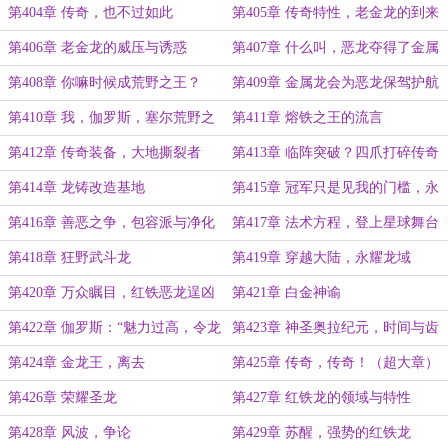
第404章 传奇，也不过如此
第405章 传奇特性，老金龙的到来
第406章 老金龙的威压与诱惑
第407章 什么叫，恶龙夺得了金属
龙域冠军？
第408章 你嘛时候成荒野之王？
第409章 金属龙会为恶龙保驾护航
吗？
第410章 我，伽罗斯，塞尔荒野之
第411章 熔铁之王的流言
王，伊格纳斯皇帝
第412章 传奇装备，大地撕裂者
第413章 临阵突破？四爪打碎传奇
梦！
第414章 龙铸改造基地
第415章 冠军只是见我的门槛，永
耀龙域
第416章 善恶之争，包容派与净化
第417章 法术方程，登上星球舞台
派
（求月票！）
第418章 狂野武斗龙
第419章 穿越大陆，永耀龙域
第420章 万众瞩目，红铁恶龙逞凶
第421章 白金神谕
威（超大章，求月票）
第422章 伽罗斯：“魅力过高，令龙
第423章 神圣奥拉纪元，时间与齿
苦恼。”
轮
第424章 金龙王，离去
第425章 传奇，传奇！（超大章）
第426章 荣耀圣龙
第427章 红铁龙的领域与特性
第428章 风波，争论
第429章 苏醒，强势的红铁龙