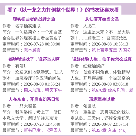
看了《以一龙之力打倒整个世界！》的书友还喜欢看
现实扭曲者的战锤之旅
从知否开始当文圣
作者：名字确实难取
作者：人肥二
简介：一句话简介：一个来自基
简介：这里是大宋？不！是大洪
金会世界的现实扭曲者被黄皮子
朝！……顾老二：“吾倾慕汝己
征兵，穿越到了战锤世界，开始
更新时间：2026-07-28 00:50:00
久，愿聘汝为妇，托付中馈，衍
更新时间：2026-08-08 10:55:13
拯救人类之旅的...
最新章节：
完本感言
嗣绵延，终老一...
最新章节：
第七百零五章 齐国公
都地狱游戏了，谁还当人啊
说好体验人生，仙子你怎么成真
作者：有酒L
作者：红烧油焖虾
了
简介：欢迎来到地狱游戏。[进入
简介：创造不同角色，体验精彩
副本：血腥餐厅][你应聘的岗位
人生。开局穿越到一个被架空的
是：外卖员][你的客户有：浑身散
更新时间：2026-08-09 01:56:24
吉祥物皇帝身上，通过百世书体
更新时间：2026-08-09 03:05:18
发着尸臭的...
最新章节：
周末加班，明天下午
验不同的人生，...
最新章节：
第670章 你来凡间，就
两点左右刷新，请各位读者老爷
是管这些闲事的吗？
人在东京，开启奇幻系日常
玩家重生以后
见谅
作者：一只大嘴雀
作者：颂世歧
简介：我叫洛维，考上了一所日
简介：重生后，恶贯满盈的我决
本私立大学，所以前往东京读
定从良。三天内，还掉父亲积累
书。等等，这个冒险家系统是什
更新时间：2026-07-20 12:43:40
的赌债，拜入天下第一大宗门，
更新时间：2026-08-07 23:57:14
么鬼？为什么它认...
最新章节：
新书已发，《溯回人
找到前世的宿敌...
最新章节：
第357章 入庙（4k）