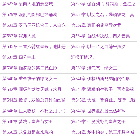
一个巨龙王国
第527章 坠向大地的悬空城
第528章 伽百列·伊格纳斯，金红之
子
第529章 混乱的阶梯已经铺就
第530章 以父之名，爆鳞铁龙，真
眼蓝龙
第531章 罗马尼亚统合国，来自东
第532章 真正的龙皇异次元
土的传奇武僧
第533章 深渊大魔
第534章 首战即决战，四方云集
（新年快乐）
第535章 三首六臂红皇帝，他比恶
第536章 以一己之力荡平深渊！
魔更恶魔
（高潮大章，求月票）
第537章 四分中土
汇报下情况。
第538章 伽罗斯的第二代血脉
第539章 爆气态，绿女王
第540章 重金求子的绿龙女王
第541章 伊格纳斯兄弟们的性癖
第542章 顶级的龙类天赋（求月
第543章 狠狠的生孩子，再次坠落
票）
的悬空城
第544章 掀桌，双输总好过自己输
第545章 大魔！暂避锋....等等....我
（月初求票）
避他锋芒？（超大高潮章）
第546章 巨大收获！不朽之泪，命
第547章 世界混乱度已达40%
格雏形
第548章 梦境，皇帝与女王
第549章 仙灵荒野的皇帝之子
第550章 龙父就是拿来坑的
第551章 梦中约会，第三座悬空城