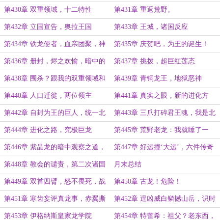
第430章 双重领域，十二特性
第431章 重返荒野。
第432章 立国宣告，奥拉王国
第433章 王城，诸国反应
第434章 铁龙使者，血亲团聚，神
第435章 庆贺吧，为王的诞生！
秘传奇
（大章）
第436章 册封，烬之欢愉，暗中的
第437章 挑拨，超巨红莲态
危险（大章）
第438章 围杀？跟我的双重领域和
第439章 青铜龙王，地狱恶神
十二特性说去吧（超大章）
第440章 人口迁徙，两位领主
第441章 真实之眼，新的进化方
向，失败预言
第442章 自封为王的巨人，统一北
第443章 三爪打碎君王魂，我是北
境
境真主人
第444章 进化之路，究极巨龙
第445章 荒野老龙：我就睡了一
觉，你说这里有主了？
第446章 紫晶龙的暗中观察之道，
第447章 好运撞‘大运’，六件传奇
好运到来
道具（超大章）
第448章 教会的谴责，第二次诸国
月末总结
战争
第449章 双首四臂，怒不畏死，战
第450章 古龙！危险！
争预兆
第451章 寒齿妄评真龙事，赤翼撕
第452章 逞凶威白鳞撼山岳，识时
天风雪开
务古龙伏首拜君王
第453章 伊格纳斯皇家龙学院
第454章 特蕾希：祖父？老东西，