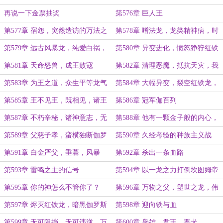
票）
再说一下金票抽奖
第576章 巨人王
第577章 宿怨，突然造访的万法之
第578章 嗜法龙，龙类精神病，时
龙
间权能
第579章 远古风暴龙，纯爱白祸，
第580章 异变进化，愤怒狰狞红铁
真正的危险
龙
第581章 天命怒兽，成王败寇
第582章 清理恶魔，抵抗天灾，我
是天生正义的红铁救世主
第583章 为王之道，众生平等龙气
第584章 大幅异变，裂空红铁龙，
弹（求下月票）
决斗
第585章 王不见王，既相见，诸王
第586章 冠军伽百列
伏首（高潮大章，求月票）
第587章 不朽辛秘，诸神意志，无
第588章 他有一颗金子般的内心，
法反抗的时代大势
肯定是金龙
第589章 父慈子孝，蛮横独断伽罗
第590章 久经考验的种族主义战
斯
士，血税
第591章 白金严父，垂暮，风暴
第592章 杀出一条血路
第593章 雷鸣之主的信号
第594章 以一龙之力打倒坎图姆帝
国军团
第595章 你的神怎么不管你了？
第596章 万物之父，塑世之龙，伟
大之环
第597章 烬灭红铁龙，暗黑伽罗斯
第598章 迎向铁与血
第599章 无可阻挡，无可违逆，万
第600章 枭雄，君王，恶犬