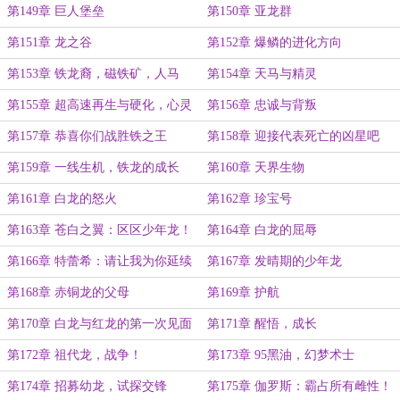
第149章 巨人堡垒
第150章 亚龙群
第151章 龙之谷
第152章 爆鳞的进化方向
第153章 铁龙裔，磁铁矿，人马
第154章 天马与精灵
第155章 超高速再生与硬化，心灵
第156章 忠诚与背叛
术士
第157章 恭喜你们战胜铁之王
第158章 迎接代表死亡的凶星吧
（求月票）
第159章 一线生机，铁龙的成长
第160章 天界生物
第161章 白龙的怒火
第162章 珍宝号
第163章 苍白之翼：区区少年龙！
第164章 白龙的屈辱
第166章 特蕾希：请让我为你延续
第167章 发晴期的少年龙
血脉
第168章 赤铜龙的父母
第169章 护航
第170章 白龙与红龙的第一次见面
第171章 醒悟，成长
第172章 祖代龙，战争！
第173章 95黑油，幻梦术士
第174章 招募幼龙，试探交锋
第175章 伽罗斯：霸占所有雌性！