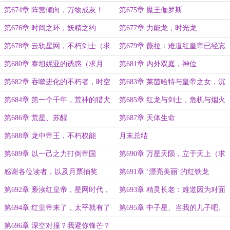
潮超大章，求下月票）
第674章 阵营倾向，万物成灰！
第675章 魔王伽罗斯
第676章 时间之环，妖精之约
第677章 力能龙，时光龙
第678章 云轨星网，不朽剑士（求
第679章 薇拉：难道红皇帝已经忘
月票）
却往日种种了吗？
第680章 泰坦妮亚的诱惑（求月
第681章 内外双庭，神位
票）
第682章 吞噬进化的不朽者，时空
第683章 莱茵哈特与皇帝之女，沉
之门（求月票）
睡
第684章 第一个千年，荒神的猎犬
第685章 红龙与剑士，危机与烟火
（求月票）
第686章 荒星、苏醒
第687章 天体生命
第688章 龙中帝王，不朽权能
月末总结
第689章 以一己之力打倒帝国
第690章 万星天陨，立于天上（求
月票）
感谢各位读者，以及月票抽奖
第691章 ‘漂亮美丽’的红铁龙
第692章 亵渎红皇帝，星网时代，
第693章 精灵长老：难道因为对面
降维打击
是不朽者，就不敢指责吗？！（求月
第694章 红皇帝来了，太平就有了
第695章 中子星、当我的儿子吧、
票）
（求月票）
婚礼
第696章 深空对撞？我避你锋芒？