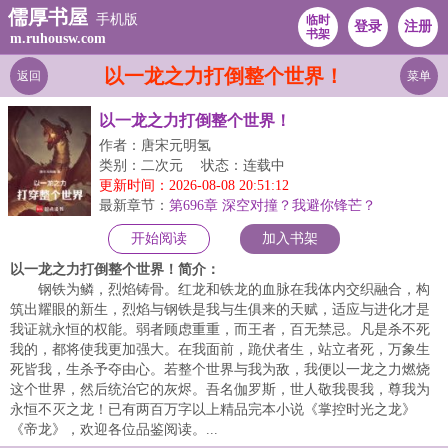
儒厚书屋
手机版
临时
登录
注册
书架
m.ruhousw.com
以一龙之力打倒整个世界！
返回
菜单
以一龙之力打倒整个世界！
作者：唐宋元明氢
类别：二次元
状态：连载中
更新时间：2026-08-08 20:51:12
最新章节：
第696章 深空对撞？我避你锋芒？
开始阅读
加入书架
以一龙之力打倒整个世界！简介：
钢铁为鳞，烈焰铸骨。红龙和铁龙的血脉在我体内交织融合，构
筑出耀眼的新生，烈焰与钢铁是我与生俱来的天赋，适应与进化才是
我证就永恒的权能。弱者顾虑重重，而王者，百无禁忌。凡是杀不死
我的，都将使我更加强大。在我面前，跪伏者生，站立者死，万象生
死皆我，生杀予夺由心。若整个世界与我为敌，我便以一龙之力燃烧
这个世界，然后统治它的灰烬。吾名伽罗斯，世人敬我畏我，尊我为
永恒不灭之龙！已有两百万字以上精品完本小说《掌控时光之龙》
《帝龙》，欢迎各位品鉴阅读。...