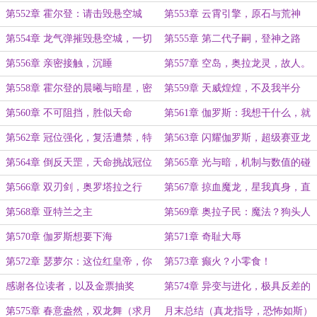
的异变
第552章 霍尔登：请击毁悬空城
第553章 云霄引擎，原石与荒神
第554章 龙气弹摧毁悬空城，一切
第555章 第二代子嗣，登神之路
正在欣欣向荣（求月票）
第556章 亲密接触，沉睡
第557章 空岛，奥拉龙灵，故人。
第558章 霍尔登的晨曦与暗星，密
第559章 天威煌煌，不及我半分
谋
第560章 不可阻挡，胜似天命
第561章 伽罗斯：我想干什么，就
干什么！
第562章 冠位强化，复活遭禁，特
第563章 闪耀伽罗斯，超级赛亚龙
性质变
第564章 倒反天罡，天命挑战冠位
第565章 光与暗，机制与数值的碰
撞（高潮大章，求月票）
第566章 双刃剑，奥罗塔拉之行
第567章 掠血魔龙，星我真身，直
死之眼
第568章 亚特兰之主
第569章 奥拉子民：魔法？狗头人
都不学！
第570章 伽罗斯想要下海
第571章 奇耻大辱
第572章 瑟萝尔：这位红皇帝，你
第573章 癫火？小零食！
也不想自己的子嗣出事吧？
感谢各位读者，以及金票抽奖
第574章 异变与进化，极具反差的
女王（求月票）
第575章 春意盎然，双龙舞（求月
月末总结（真龙指导，恐怖如斯）