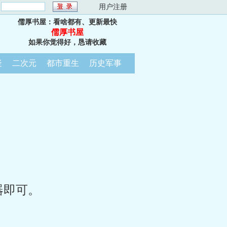
：
用户注册
儒厚书屋：看啥都有、更新最快
儒厚书屋
如果你觉得好，恳请收藏
疑
二次元
都市重生
历史军事
器即可。