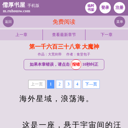
儒厚书屋
手机版
临时
登录
注册
书架
m.ruhousw.com
免费阅读
返回
菜单
上一章
查看最新章节
下一章
第一千六百三十八章 大魔神
作品：大荒剑帝
作者：食堂包子
如果本章错误，请点击
报错
10秒纠正
上一页
1
2
3
4
下—页
　　海外星域，浪荡海。
　　 这是一座，悬于宇宙间的汪