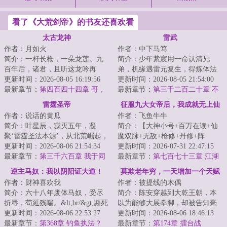
看了《大荒剑帝》的书友还喜欢看
太古龙神
雷武
作者：月如火
作者：中下马笃
简介：一杆长枪，一朵龙莲。九
简介：少年紫宸用一命认清兄
百年后，诸君，且听这龙吟再
弟，机缘遇雷元复生，得炼体法
起！...
更新时间：2026-08-05 16:19:56
诀，踏上强者之路。雷电淬圣
更新时间：2026-08-05 21:54:00
最新章节：
第四百四十四章 哥，
体，造化铸天途！以...
最新章节：
第三千二百二十章 不
我错了。
老泉
雷霆圣帝
征服九大女帝后，我成就无上仙
作者：说话的黄瓜
作者：飞鱼牛牛
帝！
简介：叶星辰，寂灭五年，凝
简介：【大神小号+百万在读+仙
聚‘雷霆圣法本源’，从北荒崛起，
魔双脉+无敌+枪修+丹修+阵
探寻身世谜，沐浴天骄血，夺诸
更新时间：2026-08-06 21:54:34
修！】双休？一百次？饶了我
更新时间：2026-07-31 22:47:15
天造化，斩因...
最新章节：
第三千六百章 我于同
吧！“啊！不要啊，女...
最新章节：
第七百七十三章 江湖
代全无敌！
路远，再会
逆主马奴：我以阴阳证大道！
莫欺老年穷，一天增加一个天赋
作者：财神喜欢我
作者：被提线的木偶
点
简介：六十八年废体马奴，受尽
简介：陈安穿越到大乾王朝，本
折辱，苟延残喘。&lt;br/&gt;濒死
以为能够大展拳脚，却被告知毫
绝望之际，觉醒【万嗣天骄系
更新时间：2026-08-06 22:53:27
无武道天赋，六十年来，妻亡子
更新时间：2026-08-06 18:46:13
统】！&lt;br/...
最新章节：
第368章 钓鱼执法？
弃，行将就木。...
最新章节：
第174章 擂台战