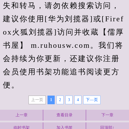
失和转马，请勿依赖搜索访问，
建议你使用[华为刘揽器]或[Firef
ox火狐刘揽器]访问并收蔵【儒厚
书屋】 m.ruhousw.com。我们将
会持续为你更新，还建议你注册
会员使用书架功能追书阅读更方
便。
上一页
1
2
3
4
下—页
上一章
查看目录
下一章
临时书架
加入书签
回顶部↑