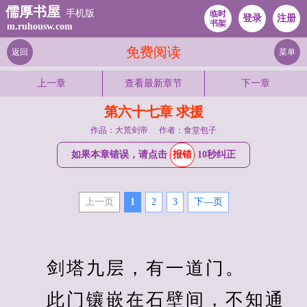
儒厚书屋
手机版
临时
登录
注册
书架
m.ruhousw.com
免费阅读
返回
菜单
上一章
查看最新章节
下一章
第六十七章 求援
作品：大荒剑帝
作者：食堂包子
如果本章错误，请点击
报错
10秒纠正
上一页
1
2
3
下—页
　　剑塔九层，有一道门。
　　此门镶嵌在石壁间，不知通