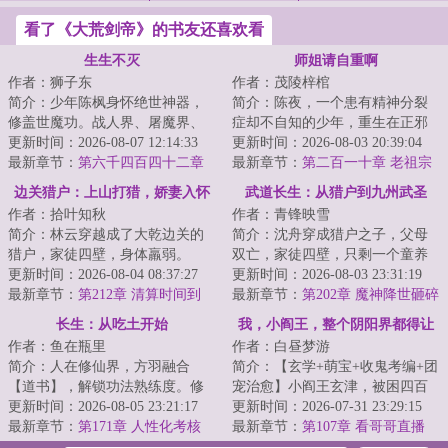
看了《大荒剑帝》的书友还喜欢看
生生不灭
师姐请自重啊
作者：狮子东
作者：茂陵梓棺
简介：少年陈枫身怀绝世神器，
简介：陈夜，一个患有精神分裂
修盖世魔功。战人界、屠魔界、
症却不自知的少年，重生在正邪
挑仙界、冲神界。打遍诸世界，
更新时间：2026-08-07 12:14:33
混沌的修仙世界，被当成“贡品”献
更新时间：2026-08-03 20:39:04
杀出冲天血路，...
最新章节：
第六千四百四十二章
给魔门悬磁...
最新章节：
第二百一十章 老祖宗
追击和失败
的老本行
边关猎户：上山打猎，娇妻入怀
武道长生：从猎户到九州武圣
作者：拾叶知秋
作者：青锋映雪
简介：林云穿越成了大乾边关的
简介：沈舟穿成猎户之子，父母
猎户，家徒四壁，身体羸弱。
双亡，家徒四壁，只剩一个童养
&lt;br/&gt;荒年暴月，村痞上门逼
更新时间：2026-08-04 08:37:27
媳。&lt;br/&gt;&lt;br/&gt;武道乱
更新时间：2026-08-03 23:31:19
债，朝廷要他...
最新章节：
第212章 清算时间到
世之中，赋...
最新章节：
第202章 魔神降世砸碎
投石机。
长生：从吃土开始
我，小阎王，整个阴阳界都得让
作者：鱼在瓶里
作者：白昼梦游
着我！
简介：人在修仙界，方羽融合
简介：【玄学+萌宝+收鬼考编+团
【道书】，解锁功法熟练度。修
宠治愈】小阎王玄津，被困四百
仙第一天，谨小慎微，努力吃土
更新时间：2026-08-05 23:21:17
年，永远是两岁半奶萌幼崽模
更新时间：2026-07-31 23:29:15
当牛马。修仙第二...
最新章节：
第171章 人性化考核
样。一时贪玩被...
最新章节：
第107章 看哥哥直播