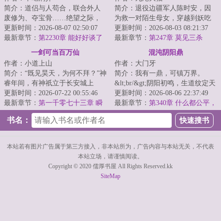
简介：道侣与人苟合，联合外人
简介：退役边疆军人陈时安，因
废修为、夺宝骨……绝望之际，
为救一对陌生母女，穿越到妖吃
叶尘开启太初塔，得大帝传承，
更新时间：2026-08-07 02:50:07
人、人也吃人的荒墟，变成一个
更新时间：2026-08-03 08:21:37
修造化吞天诀、...
最新章节：
第2230章 能好好谈了
要卖掉嫂嫂、侄...
最新章节：
第247章 莫见三杀
吗？
一剑可当百万仙
混沌阴阳鼎
作者：小道上山
作者：大门牙
简介：“既见昊天，为何不拜？”神
简介：我有一鼎，可镇万界。
睿年间，有神祇立于长安城上
&lt;br/&gt;阴阳初鸣，生道纹定天
空，责问众生。持剑少年站在春
更新时间：2026-07-22 00:55:46
地乾坤。&lt;br/&gt;混沌衍生，开
更新时间：2026-08-06 22:37:49
风巷尾，开口...
最新章节：
第一千零七十三章 瞬
阴阳溯光阴...
最新章节：
第340章 什么都公平，
发
那我还努力修行做什么
书名：
本站若有图片广告属于第三方接入，非本站所为，广告内容与本站无关，不代表
本站立场，请谨慎阅读。
Copyright © 2020 儒厚书屋 All Rights Reserved.kk
SiteMap