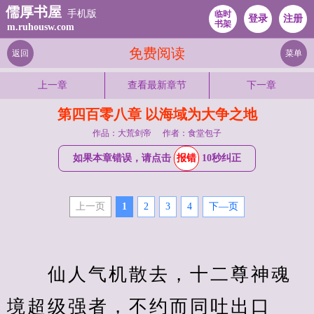
儒厚书屋
手机版
临时
登录
注册
书架
m.ruhousw.com
免费阅读
返回
菜单
上一章
查看最新章节
下一章
第四百零八章 以海域为大争之地
作品：大荒剑帝
作者：食堂包子
如果本章错误，请点击
报错
10秒纠正
上一页
1
2
3
4
下—页
　　仙人气机散去，十二尊神魂
境超级强者，不约而同吐出口