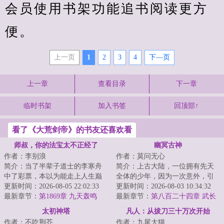
会员使用书架功能追书阅读更方
便。
上一页
1
2
3
4
下—页
上一章
查看目录
下一章
临时书架
加入书签
回顶部↑
看了《大荒剑帝》的书友还喜欢看
师叔，你的法宝太不正经了
幽冥古神
作者：李别浪
作者：莫问无心
简介：当了半辈子道士的李寒舟
简介：上古大陆，一位拥有先天
中了彩票，本以为能走上人生巅
全体的少年，因为一次意外，引
峰，谁知却穿越到了一个道门没
更新时间：2026-08-05 22:02:33
得黑珠入体，从而导致元力全
更新时间：2026-08-03 10:34:32
落的世界。还成...
最新章节：
第1869章 九天轰鸣
失，至此他失去了...
最新章节：
第八百二十四章 武长
空的宝物库
太初神塔
凡人：从拔刀三十万次开始
作者：不吃荆芥
作者：九尾大猫