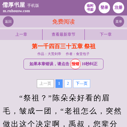
儒厚书屋
手机版
临时
登录
注册
书架
m.ruhousw.com
免费阅读
返回
菜单
上一章
查看最新章节
下一章
第一千四百三十五章 祭祖
作品：大荒剑帝
作者：食堂包子
如果本章错误，请点击
报错
10秒纠正
上一页
1
2
下—页
　　“祭祖？”陈朵朵好看的眉
毛，皱成一团，“老祖怎么，突然
做出这个决定啊，禹叔，您辈分