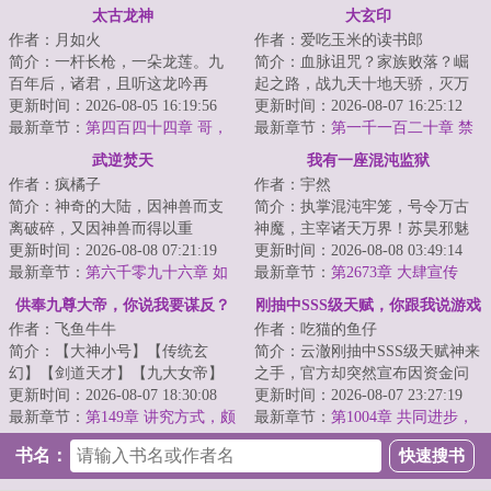
太古龙神
大玄印
作者：月如火
作者：爱吃玉米的读书郎
简介：一杆长枪，一朵龙莲。九
简介：血脉诅咒？家族败落？崛
百年后，诸君，且听这龙吟再
起之路，战九天十地天骄，灭万
起！...
更新时间：2026-08-05 16:19:56
千世界妖魔。这一刻，武书是前
更新时间：2026-08-07 16:25:12
最新章节：
第四百四十四章 哥，
所未有的淡然，...
最新章节：
第一千一百二十章 禁
我错了。
忌之躯
武逆焚天
我有一座混沌监狱
作者：疯橘子
作者：宇然
简介：神奇的大陆，因神兽而支
简介：执掌混沌牢笼，号令万古
离破碎，又因神兽而得以重
神魔，主宰诸天万界！苏昊邪魅
生！！各方势力追寻多年的重宝
更新时间：2026-08-08 07:21:19
地笑道：“哥也想低调啊，可实力
更新时间：2026-08-08 03:49:14
出世，一场腥风血雨...
最新章节：
第六千零九十六章 如
它不允许啊！...
最新章节：
第2673章 大肆宣传
何面对
供奉九尊大帝，你说我要谋反？
刚抽中SSS级天赋，你跟我说游戏
作者：飞鱼牛牛
作者：吃猫的鱼仔
停服
简介：【大神小号】【传统玄
简介：云澈刚抽中SSS级天赋神来
幻】【剑道天才】【九大女帝】
之手，官方却突然宣布因资金问
大乾王朝少年将军，叶玄，身怀
更新时间：2026-08-07 18:30:08
题，游戏将无限期停服。再次睁
更新时间：2026-08-07 23:27:19
五大至宝，遭莫须...
最新章节：
第149章 讲究方式，颇
开双眼，他惊...
最新章节：
第1004章 共同进步，
具慧根
丹尊藏丹密室
书名：