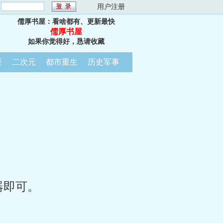
：
用户注册
儒厚书屋：看啥都有、更新最快
儒厚书屋
如果你觉得好，恳请收藏
疑
二次元
都市重生
历史军事
器即可。