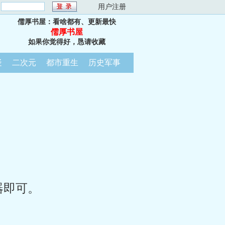
：
用户注册
儒厚书屋：看啥都有、更新最快
儒厚书屋
如果你觉得好，恳请收藏
疑
二次元
都市重生
历史军事
器即可。