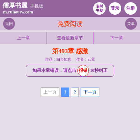
儒厚书屋
手机版
临时
登录
注册
书架
m.ruhousw.com
免费阅读
返回
菜单
上一章
查看最新章节
下一章
第493章 感激
作品：四合如意
作者：云霓
如果本章错误，请点击
报错
10秒纠正
上一页
1
2
下—页