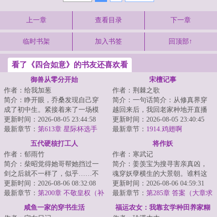
上一章
查看目录
下一章
临时书架
加入书签
回顶部↑
看了《四合如意》的书友还喜欢看
御兽从零分开始
宋檀记事
作者：给我加葱
作者：荆棘之歌
简介：睁开眼，乔桑发现自己穿
简介：一句话简介：从修真界穿
成了初中生。紧接着来了一场模
越回来后，我回老家种地开直播
拟考。毕业她怕了吗？她怕
更新时间：2026-08-05 23:44:58
卖菜了！修成金丹渡劫失败的宋
更新时间：2026-08-05 23:40:45
了……这考的都什么...
最新章节：
第613章 星际杯选手
檀回到现代，发...
最新章节：
1914.鸡翅啊
（二合一）
五代硬核打工人
将作妖
作者：郁雨竹
作者：寒武记
简介：柴昭觉得她哥帮她挡过一
简介：姜羡宝为搜寻害亲真凶，
剑之后就不一样了，似乎……不
魂穿妖孽横生的大景朝。谁料这
是他了。他总会说些郑先生都没
更新时间：2026-08-06 08:32:08
里破案，不看证据，只靠卦师！
更新时间：2026-08-06 04:59:31
听过的，她听起...
最新章节：
第200章 不敬皇权（补
这不巧了嘛？！...
最新章节：
第285章 答案（大章求
更昨天）
月票）
咸鱼一家的穿书生活
福运农女：我靠玄学种田养家糊