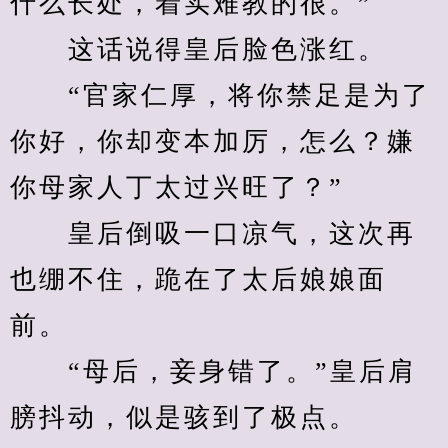
什么长处，着实难教的很。”
　　这话说得皇后脸色涨红。
　　“官家仁厚，将你禁足是为了
你好，你却变本加厉，怎么？嫌
你母家人丁太过兴旺了？”
　　皇后倒吸一口凉气，这次再
也绷不住，跪在了太后娘娘面
前。
　　“母后，妾身错了。”皇后肩
膀抖动，似是骇到了极点。