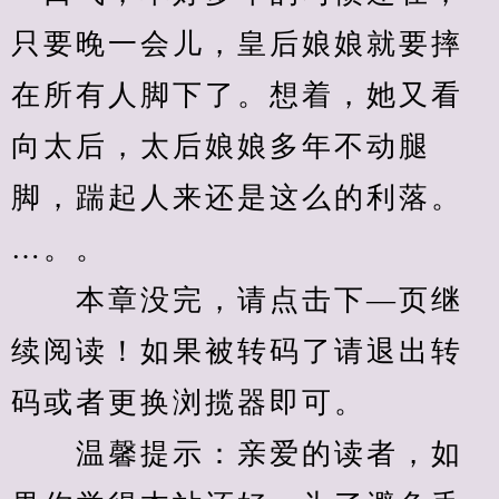
只要晚一会儿，皇后娘娘就要摔
在所有人脚下了。想着，她又看
向太后，太后娘娘多年不动腿
脚，踹起人来还是这么的利落。
…。。
　　本章没完，请点击下—页继
续阅读！如果被转码了请退出转
码或者更换浏揽器即可。
　　温馨提示：亲爱的读者，如