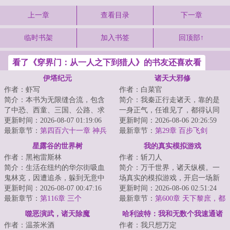
上一章
查看目录
下一章
临时书架
加入书签
回顶部↑
看了《穿界门：从一人之下到猎人》的书友还喜欢看
伊塔纪元
诸天大邪修
作者：虾写
作者：白菜官
简介：本书为无限缝合流，包含
简介：我秦正行走诸天，靠的是
了中恐、西童、三国、公路、求
一身正气，任谁见了，都得认同
生、丧尸、克苏鲁、星际等元素
更新时间：2026-08-07 01:19:06
我是正气的化身。正气：别来沾
更新时间：2026-08-06 20:26:59
副本。战斗系统...
最新章节：
第四百六十一章 神兵
边！一个邪修在...
最新章节：
第29章 百步飞剑
星露谷的世界树
我的真实模拟游戏
作者：黑袍雷斯林
作者：斩刀人
简介：生活在纽约的华尔街吸血
简介：万千世界，诸天纵横。一
鬼林克，因遭追杀，躲到无意中
场真实的模拟游戏，开启一场新
继承的一座乡下农场内。他在这
更新时间：2026-08-07 00:47:16
的人生。年的世界，当别人都在
更新时间：2026-08-06 02:51:24
里更换身份，换...
最新章节：
第116章 三个
下海经商，当二...
最新章节：
第600章 天下黎庶，都
有不该死的理由
噬恶演武，诸天除魔
哈利波特：我和无数个我速通诸
作者：温茶米酒
作者：我只想万定
天