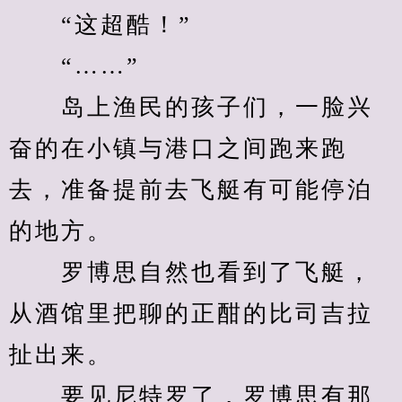
　　“这超酷！”
　　“……”
　　岛上渔民的孩子们，一脸兴
奋的在小镇与港口之间跑来跑
去，准备提前去飞艇有可能停泊
的地方。
　　罗博思自然也看到了飞艇，
从酒馆里把聊的正酣的比司吉拉
扯出来。
　　要见尼特罗了，罗博思有那