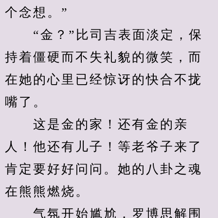
个念想。”
　　“金？”比司吉表面淡定，保
持着僵硬而不失礼貌的微笑，而
在她的心里已经惊讶的快合不拢
嘴了。
　　这是金的家！还有金的亲
人！他还有儿子！等老爷子来了
肯定要好好问问。她的八卦之魂
在熊熊燃烧。
　　气氛开始尴尬，罗博思解围