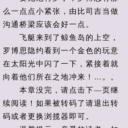
么一点点小紧张，由比司吉当做
沟通桥梁应该会好一点。
　　飞艇来到了鲸鱼岛的上空，
罗博思隐约看到一个金色的玩意
在太阳光中闪了一下，紧接着就
向着他们所在之地冲来！…。。
　　本章没完，请点击下—页继
续阅读！如果被转码了请退出转
码或者更换浏揽器即可。