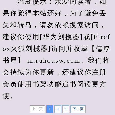
　　温馨提示：亲爱的读者，如
果你觉得本站还好，为了避免丢
失和转马，请勿依赖搜索访问，
建议你使用[华为刘揽器]或[Firef
ox火狐刘揽器]访问并收蔵【儒厚
书屋】 m.ruhousw.com。我们将
会持续为你更新，还建议你注册
会员使用书架功能追书阅读更方
便。
上一页
1
2
3
下—页