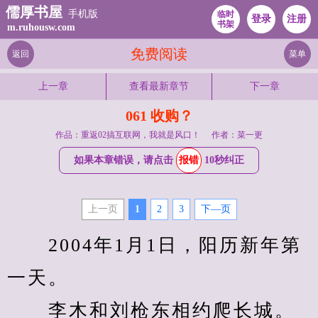
儒厚书屋
手机版
临时
登录
注册
书架
m.ruhousw.com
免费阅读
返回
菜单
上一章
查看最新章节
下一章
061 收购？
作品：重返02搞互联网，我就是风口！
作者：菜一更
如果本章错误，请点击
报错
10秒纠正
上一页
1
2
3
下—页
　　2004年1月1日，阳历新年第
一天。
　　李木和刘枪东相约爬长城。