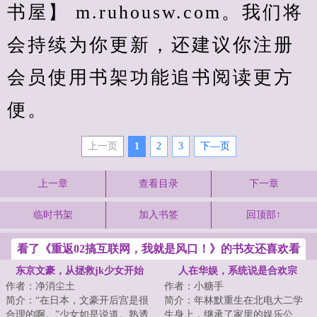
书屋】 m.ruhousw.com。我们将
会持续为你更新，还建议你注册
会员使用书架功能追书阅读更方
便。
上一页
1
2
3
下—页
上一章
查看目录
下一章
临时书架
加入书签
回顶部↑
看了《重返02搞互联网，我就是风口！》的书友还喜欢看
东京文豪，从拯救jk少女开始
人在华娱，系统说是合欢宗
作者：净消尘土
作者：小糖手
简介：“在日本，文豪开后宫是很
简介：年林默重生在北电大二学
合理的啊。”少女如是说道。熟透
生身上，继承了家里的娱乐公