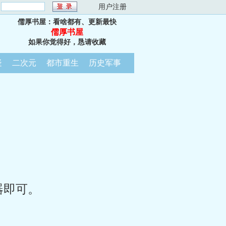
：
用户注册
儒厚书屋：看啥都有、更新最快
儒厚书屋
如果你觉得好，恳请收藏
疑
二次元
都市重生
历史军事
器即可。