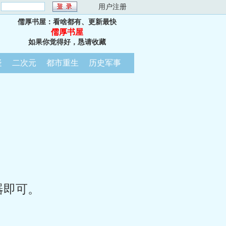
：
用户注册
儒厚书屋：看啥都有、更新最快
儒厚书屋
如果你觉得好，恳请收藏
疑
二次元
都市重生
历史军事
器即可。