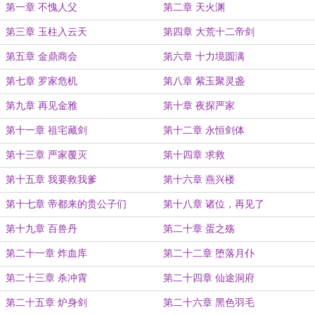
第一章 不愧人父
第二章 天火渊
第三章 玉柱入云天
第四章 大荒十二帝剑
第五章 金鼎商会
第六章 十力境圆满
第七章 罗家危机
第八章 紫玉聚灵盏
第九章 再见金雅
第十章 夜探严家
第十一章 祖宅藏剑
第十二章 永恒剑体
第十三章 严家覆灭
第十四章 求救
第十五章 我要救我爹
第十六章 燕兴楼
第十七章 帝都来的贵公子们
第十八章 诸位，再见了
第十九章 百兽丹
第二十章 蛋之殇
第二十一章 炸血库
第二十二章 堕落月仆
第二十三章 杀冲霄
第二十四章 仙途洞府
第二十五章 炉身剑
第二十六章 黑色羽毛