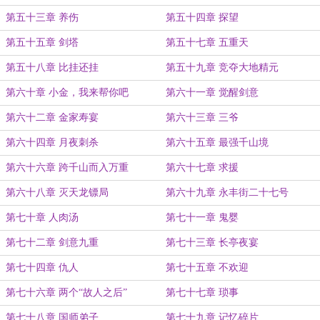
第五十三章 养伤
第五十四章 探望
第五十五章 剑塔
第五十七章 五重天
第五十八章 比挂还挂
第五十九章 竞夺大地精元
第六十章 小金，我来帮你吧
第六十一章 觉醒剑意
第六十二章 金家寿宴
第六十三章 三爷
第六十四章 月夜刺杀
第六十五章 最强千山境
第六十六章 跨千山而入万重
第六十七章 求援
第六十八章 灭天龙镖局
第六十九章 永丰街二十七号
第七十章 人肉汤
第七十一章 鬼婴
第七十二章 剑意九重
第七十三章 长亭夜宴
第七十四章 仇人
第七十五章 不欢迎
第七十六章 两个“故人之后”
第七十七章 琐事
第七十八章 国师弟子
第七十九章 记忆碎片