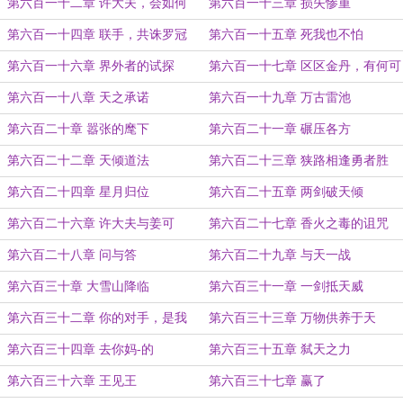
剑？！
第六百一十二章 许大夫，会如何
第六百一十三章 损失惨重
做？
第六百一十四章 联手，共诛罗冠
第六百一十五章 死我也不怕
第六百一十六章 界外者的试探
第六百一十七章 区区金丹，有何可
惧？
第六百一十八章 天之承诺
第六百一十九章 万古雷池
第六百二十章 嚣张的麾下
第六百二十一章 碾压各方
第六百二十二章 天倾道法
第六百二十三章 狭路相逢勇者胜
第六百二十四章 星月归位
第六百二十五章 两剑破天倾
第六百二十六章 许大夫与姜可
第六百二十七章 香火之毒的诅咒
第六百二十八章 问与答
第六百二十九章 与天一战
第六百三十章 大雪山降临
第六百三十一章 一剑抵天威
第六百三十二章 你的对手，是我
第六百三十三章 万物供养于天
第六百三十四章 去你妈-的
第六百三十五章 弑天之力
第六百三十六章 王见王
第六百三十七章 赢了