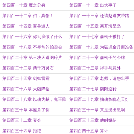
第四百一十章 魔之分身
第四百一十一章 出大事了
第四百一十二章 俗，真俗！
第四百一十三章 还请赵道友带路
第四百一十四章 百兽道人
第四百一十五章 离开海星岛
第四百一十六章 你到底做了什么
第四百一十七章 俞松子被打了
第四百一十八章 不寻常的拍卖会
第四百一十九章 为破境金丹而准备
第四百二十章 第三块天道图碎片
第四百二十一章 俞松子的令牌
第四百二十二章 两千万灵石
第四百二十三章 得手与意外
第四百二十四章 剑御雷霆
第四百二十五章 老师，请您出手
第四百二十六章 大凶降临
第四百二十七章 阴阳逆转
第四百二十八章 以魂为献，鬼王降
第四百二十九章 抽魂炼魄点天灯
临
第四百三十章 本座杀了你
第四百三十一章 真是没出息啊
第四百三十二章 宴会
第四百三十三章 他叫姚信
第四百三十四章 拒绝
第四百四十五章 算计