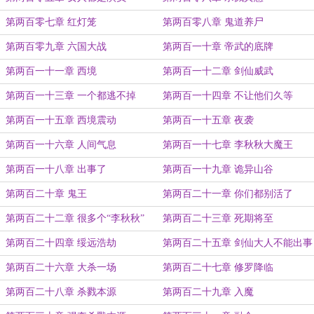
第两百零七章 红灯笼
第两百零八章 鬼道养尸
第两百零九章 六国大战
第两百一十章 帝武的底牌
第两百一十一章 西境
第两百一十二章 剑仙威武
第两百一十三章 一个都逃不掉
第两百一十四章 不让他们久等
第两百一十五章 西境震动
第两百一十五章 夜袭
第两百一十六章 人间气息
第两百一十七章 李秋秋大魔王
第两百一十八章 出事了
第两百一十九章 诡异山谷
第两百二十章 鬼王
第两百二十一章 你们都别活了
第两百二十二章 很多个“李秋秋”
第两百二十三章 死期将至
第两百二十四章 绥远浩劫
第两百二十五章 剑仙大人不能出事
第两百二十六章 大杀一场
第两百二十七章 修罗降临
第两百二十八章 杀戮本源
第两百二十九章 入魔