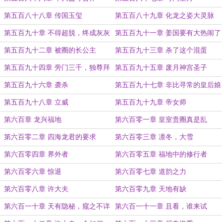
第五百八十八章 传国玉玺
第五百八十九章 化龙之姿大灵脉
第五百九十章 不得超脱，终成灰灰
第五百九十一章 姜国要有大热闹了
第五百九十二章 被圈的长公主
第五百九十三章 杀了这个混蛋
第五百九十四章 旁门三千，独尊拜
第五百九十五章 废月神宫圣子
月！
第五百九十六章 袭杀
第五百九十七章 非比寻常的皇后娘
娘
第五百九十八章 立威
第五百九十九章 帝女师
第六百章 龙兴福地
第六百零一章 皇室贵圈真是乱
第六百零二章 四海龙君的要求
第六百零三章 凛冬，大雪
第六百零四章 界外者
第六百零五章 福地中的修行者
第六百零六章 惊退
第六百零七章 道韵之力
第六百零八章 许大夫
第六百零九章 天地有缺
第六百一十章 天有隐秘，窥之不详
第六百一十一章 且看，谁来试