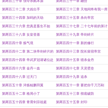
第两百三十章 强夺杀戮本源
第两百三十一章 融合
第两百三十二章 大凶出手
第两百三十三章 天地间终有我一席
之地
第两百三十四章 加码的天劫
第两百三十五章 杀向帝宫
第两百三十六章 您真是畜生不如
第两百三十七章 二十七年前的算计
第两百三十八章 女皇登基
第两百三十九章 帝剑碎片
第两百四十章 炼气境
第两百四十一章 新的修行
第两百四十二章 第二块帝剑碎片的
第两百四十三章 院长留宿帝宫
消息
第两百四十四章 帝武罗冠请诸位赴
第两百四十五章 猎杀金丹
死
第两百四十六章 金丹一血
第两百四十七章 天灵壁垒
第两百四十八章 过天门
第两百四十九章 追杀
第两百五十章 淬炼鲲鹏羽翼
第两百五十一章 要把你千刀万剐
第两百五十二章 格局小了
第两百五十三章 彻底破防
第两百五十四章 青霄剑宗祖庭
第两百五十五章 封印