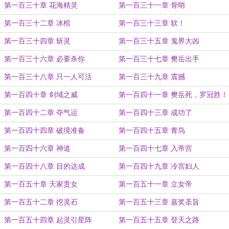
第一百三十章 花海精灵
第一百三十一章 骨哨
第一百三十二章 冰棺
第一百三十三章 软！
第一百三十四章 斩灵
第一百三十五章 鬼界大凶
第一百三十六章 必要杀你
第一百三十七章 樊岳出手
第一百三十八章 只一人可活
第一百三十九章 震撼
第一百四十章 剑域之威
第一百四十一章 樊岳死，罗冠胜！
第一百四十二章 夺气运
第一百四十三章 成功了
第一百四十四章 破境准备
第一百四十五章 青鸟
第一百四十六章 神道
第一百四十七章 入帝宫
第一百四十八章 目的达成
第一百四十九章 冷宫妇人
第一百五十章 天家贵女
第一百五十一章 立女帝
第一百五十二章 挖灵石
第一百五十三章 嘉奖圣旨
第一百五十四章 起灵引星阵
第一百五十五章 登天之路