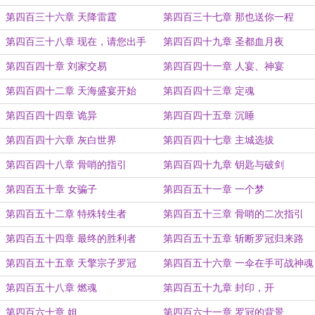
第四百三十六章 天降雷霆
第四百三十七章 那也送你一程
第四百三十八章 现在，请您出手
第四百四十九章 圣都血月夜
第四百四十章 刘家交易
第四百四十一章 人宴、神宴
第四百四十二章 天海盛宴开始
第四百四十三章 定魂
第四百四十四章 诡异
第四百四十五章 沉睡
第四百四十六章 灰白世界
第四百四十七章 主城选拔
第四百四十八章 骨哨的指引
第四百四十九章 钥匙与破剑
第四百五十章 女骗子
第四百五十一章 一个梦
第四百五十二章 特殊转生者
第四百五十三章 骨哨的二次指引
第四百五十四章 最终的胜利者
第四百五十五章 斩断罗冠归来路
第四百五十五章 天擎宗子罗冠
第四百五十六章 一伞在手可战神魂
第四百五十八章 燃魂
第四百五十九章 封印，开
第四百六十章 姐
第四百六十一章 罗冠的背景