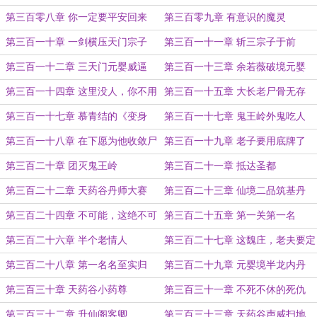
第三百零八章 你一定要平安回来
第三百零九章 有意识的魔灵
第三百一十章 一剑横压天门宗子
第三百一十一章 斩三宗子于前
第三百一十二章 三天门元婴威逼
第三百一十三章 余若薇破境元婴
第三百一十四章 这里没人，你不用
第三百一十五章 大长老尸骨无存
靠这么近
第三百一十七章 慕青结的《变身
第三百一十七章 鬼王岭外鬼吃人
术》
第三百一十八章 在下愿为他收敛尸
第三百一十九章 老子要用底牌了
骸
第三百二十章 团灭鬼王岭
第三百二十一章 抵达圣都
第三百二十二章 天药谷丹师大赛
第三百二十三章 仙境二品筑基丹
第三百二十四章 不可能，这绝不可
第三百二十五章 第一关第一名
能
第三百二十六章 半个老情人
第三百二十七章 这魏庄，老夫要定
了
第三百二十八章 第一名名至实归
第三百二十九章 元婴境半龙内丹
第三百三十章 天药谷小药尊
第三百三十一章 不死不休的死仇
第三百三十二章 升仙阁客卿
第三百三十三章 天药谷声威扫地