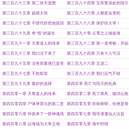
视
第三百八十三章 第二块天道图
第三百八十四章 宝库更深处的指引
第三百八十五章 超级大坟
第三百八十六章 人都是会变的
第三百八十七章 不惜代价把他抓回
第三百八十八章 保护你大爷！
来
第三百八十九章 奇“怪”的诞生
第三百九十章 云霄之上倾血海
第三百九十一章 天青道人的传承
第三百九十二章 第一道考验，开始
第三百九十三章 我们活下来了
第三百九十四章 只有十人可活
第三百九十五章 没有答案便已是答
第三百九十六章 五进二
案
第三百九十七章 不欺暗室
第三百九十八章 我们运气不错
第三百九十九章 最好的选择
第四百章 死亡与毁灭的化身
第四百零一章 天青道人的传承
第四百零二章 死了再死，烟消云散
第四百零四章 尸体孕育出的第二意
第四百零五章 吹响骨哨，你便是骨
识
灵天的人
第四百零六章 外面来了一群神魂境
第四百零七章 我等谨遵仙人法旨
第四百零八章 以海域为大争之地
第四百零九章 海中狩猎