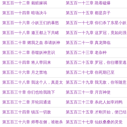
第五百一十二章 栽赃嫁祸
第五百一十三章 跪着磕爆
第五百一十四章 暗场决斗
第五百一十五章 都是弃子
第五百一十六章 小妖王们的暴怒
第五百一十七章 你们杀了东星小妖
王
第五百一十八章 邀王都上下共睹
第五百一十九章 这罗冠，竟如此强
第五百二十章 燃我之血 恭请妖神
第五百二十一章 真龙降临
第五百二十二章 吞噬妖神意识
第五百二十三章 老杂种
第五百二十四章 将人带回来
第五百二十五章 罗冠，你往哪里逃
第五百二十六章 月之禁地
第五百二十七章 你死期已至
第五百二十八章 我这个人，真是太
第五百二十九章 我无敌，你等随意
善良了
第五百三十章 你们也给我跪下
第五百三十一章 月宫神使
第五百三十二章 开轮回通道
第五百三十三章 杀此人如宰鸡鸭
第五百三十四章 镇压一切敌
第五百三十五章 才刚开始，便已结
束
第五百三十六章 师尊在侧，谁敢杀
第五百三十七章 仙奴桑桑的灵觉